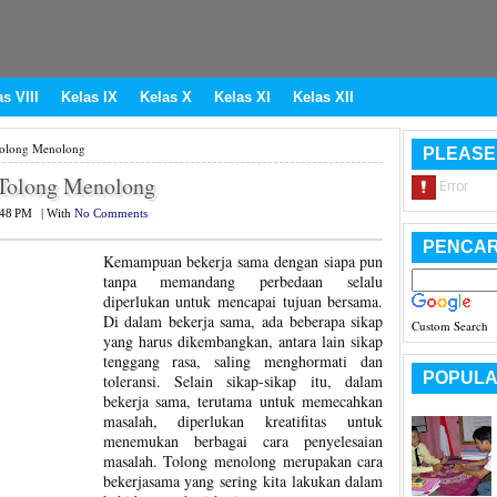
s VIII
Kelas IX
Kelas X
Kelas XI
Kelas XII
Tolong Menolong
PLEASE
Tolong Menolong
:48 PM
|
With
No Comments
PENCAR
Kemampuan bekerja sama dengan siapa pun
tanpa memandang perbedaan selalu
diperlukan untuk mencapai tujuan bersama.
Di dalam bekerja sama, ada beberapa sikap
Custom Search
yang harus dikembangkan, antara lain sikap
tenggang rasa, saling menghormati dan
POPULA
toleransi. Selain sikap-sikap itu, dalam
bekerja sama, terutama untuk memecahkan
masalah, diperlukan kreatifitas untuk
menemukan berbagai cara penyelesaian
masalah. Tolong menolong merupakan cara
bekerjasama yang sering kita lakukan dalam