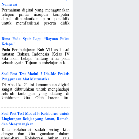
Numerasi
Permainan digital yang menggunakan
telepon pintar maupun komputer
dapat dimanfaatkan para pendidik
untuk memfasilitasi peserta didik
Rima Pada Syair Lagu “Rayuan Pulau
Kelapa”
Pada Pembelajaran Bab VII asal-usul
muatan Bahasa Indonesia Kelas IV
kita akan belajar tentang rima pada
sebuah syair. Tujuan pembelajaran k...
Soal Post Test Modul 2 Ide-Ide Praktis
Penggunaan Alat Matematika
Di Abad ke 21 ini kemampuan digital
sangat dibutuhkan untuk menghadapi
seluruh tantangan yang datang di
kehidupan kita. Oleh karena itu,
Soal Post Test Modul 3: Kolaborasi untuk
Lingkungan Belajar yang Aman, Ramah,
dan Menyenangkan
Kata kolaborasi sudah sering kita
dengar dan kita gunakan dalam
sehari-hari. Kolaborasi bukan saja