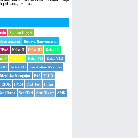
h pebisnis, pengu...
esia
Bahasa Inggris
 Banyumasan
Budaya Banyumasan
IPAS
Kelas II
Kelas III
Kelas IV
las V
Kelas VI
Kelas VII
Kelas VIII
as XI
Kelas XII
Kurikulum Merdeka
Merdeka Mengajar
PAI
PAUD
PJOK
PMM
Post Test
PPKn
Seni Rupa
Seni Tari
Seni Teater
SMK