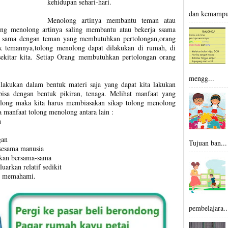
kehidupan sehari-hari.
dan kemampu
Menolong artinya membantu teman atau
ong menolong artinya saling membantu atau bekerja ssama
a sama dengan teman yang membutuhkan pertolongan,orang
 temannya,tolong menolong dapat dilakukan di rumah, di
sekitar kita. Setiap Orang membutuhkan pertolongan orang
mengg...
lakukan dalam bentuk materi saja yang dapat kita lakukan
sa dengan bentuk pikiran, tenaga. Melihat manfaat yang
long maka kita harus membiasakan sikap tolong menolong
 manfaat tolong menolong antara lain :
n
gan
Tujuan ban...
sesama manusia
akan bersama-sama
arkan relatif sedikit
ng memahami.
pembelajara..