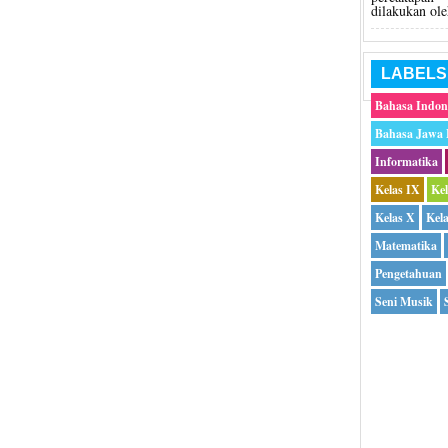
dilakukan ole
LABELS
Bahasa Indon
Bahasa Jawa
Informatika
Kelas IX
Ke
Kelas X
Kel
Matematika
Pengetahuan
Seni Musik