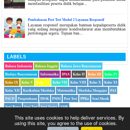
memfasilitasi peserta didik belajar...
Pembahasan Post Test Modul 2 Layanan Responsif
Layanan responsif merupakan bantuan kepadapeserta didik
yang sedang mengalami kondisidarurat atau membutuhkan
pertolongan segera. Tujuan ban...
LABELS
Bahasa Indonesia
Bahasa Inggris
Bahasa Jawa Banyumasan
Budaya Banyumasan
Informatika
IPAS
Kelas II
Kelas III
Kelas IV
Kelas IX
Kelas V
Kelas VI
Kelas VII
Kelas VIII
Kelas X
Kelas XI
Kelas XII
Kurikulum Merdeka
Matematika
Merdeka Mengajar
PAI
PAUD
Pengetahuan
PJOK
PMM
Post Test
PPKn
Seni Musik
Seni Rupa
Seni Tari
Seni Teater
SMK
This site uses cookies to help deliver services. By
using this site, you agree to the use of cookies.
Copyright ©
2026|
Mikirbae.com
- All Rights Reserved |
Privacy Policy
|
Hubungi Kami
|