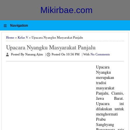
Mikirbae.com
≡
Navigation
Home
»
Kelas V
» Upacara Nyangku Masyarakat Panjalu
Upacara Nyangku Masyarakat Panjalu
Posted By Nanang Ajim
|
Posted On 10:56 PM
|
With
No Comments
Upacara
Nyangku
merupakan
tradisi
masyarakat
Panjalu, Ciamis,
Jawa Barat.
Upacara ini
dilakukan untuk
menghormati
Prabu
Sanghyang
Borosngora, raja