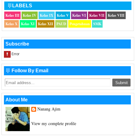
LABELS

Kelas III
Kelas IV
Kelas IX
Kelas V
Kelas VI
Kelas VII
Kelas VIII
Kelas X
Kelas XI
Kelas XII
PAUD
Pengetahuan
SMK
Subscribe
Follow By Email

About Me
Nanang Ajim
Saya hanya seorang Guru Sekolah Dasar
View my complete profile