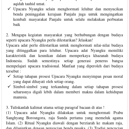
aqidah tauhid umat.
Upacara Nyangku selain menghormati leluhur dan menyucikan
benda peninggalan kerajaan Panjalu juga untuk mengingatkan
kembali masyarakat Panjalu untuk selalu melakukan perbuatan
baik
2. Mengapa kegiatan masyarakat yang berhubungan dengan budaya
seperti upacara Nyangku perlu dilestarikan? Jelaskan!
Upacara adat perlu dilestarikan untuk menghormati nilai-nilai budaya
yang ditinggalkan para leluhur. Upacara adat Nyangku memiliki
karakteristik dan keunikan dalam memperkaya khazanah budaya
Indonesia. Sudah semestinya setiap generasi penerus bangsa
mempelajari upacara tradisional. Manfaat yang diperoleh dari budaya
tersebut :
Setiap tahapan prosesi Upacara Nyangku menyimpan pesan moral
yang dapat dihayati oleh setiap orang.
Simbol-simbol yang terkandung dalam setiap tahapan prosesi
seharusnya digali lebih dalam memberi makna dalam kehidupan
manusia.
3. Tuliskanlah kalimat utama setiap paragraf bacaan di atas !
(1) Upacara adat Nyangku dilakukan untuk menghormati Prabu
Sanghyang Borosngora, raja Sunda pertama yang memeluk agama
Islam. (2) Ritual Nyangku diawali dengan berziarah ke makam raja,
dan dilanjutkan dengan penyucian benda pusaka. (3) Tradisi pencucian