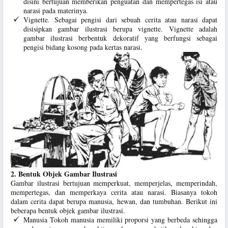
disini bertujuan memberikan penguatan dan mempertegas isi atau
narasi pada materinya.
Vignette. Sebagai pengisi dari sebuah cerita atau narasi dapat
disisipkan gambar ilustrasi berupa vignette. Vignette adalah
gambar ilustrasi berbentuk dekoratif yang berfungsi sebagai
pengisi bidang kosong pada kertas narasi.
2. Bentuk Objek Gambar Ilustrasi
Gambar ilustrasi bertujuan memperkuat, memperjelas, memperindah,
mempertegas, dan memperkaya cerita atau narasi. Biasanya tokoh
dalam cerita dapat berupa manusia, hewan, dan tumbuhan. Berikut ini
beberapa bentuk objek gambar ilustrasi.
Manusia Tokoh manusia memiliki proporsi yang berbeda sehingga