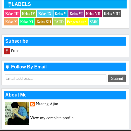
LABELS

Kelas III
Kelas IV
Kelas IX
Kelas V
Kelas VI
Kelas VII
Kelas VIII
Kelas X
Kelas XI
Kelas XII
PAUD
Pengetahuan
SMK
Subscribe
Follow By Email

About Me
Nanang Ajim
Saya hanya seorang Guru Sekolah Dasar
View my complete profile