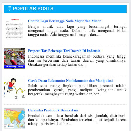
POPULAR POSTS

Contoh Lagu Bertangga Nada Mayor dan Minor
Belajar musik atau lagu yang bersemangat, teringat
mengenai tangga nada. Dalam musik mengenal istilah
tangga nada. Ada tangga nada mayor dan...
Properti Tari Beberapa Tari Daerah Di Indonsia
Indonesia memiliki keanekaragaman budaya yang tinggi
dan ini tercermin dari tarian daerah yang dimilikinya.
Gerakan-gerakan setiap tarian da...
Gerak Dasar Lokomotor Nonlokomotor dan Manipulasi
Salah satu ruang lingkup pendidikan jasmani adalah
pembentukan gerak, yang meliputi keinginan untuk
bergerak, menghayati ruang waktu dan ben...
Dinamika Penduduk Benua Asia
Penduduk senantiasa berubah dari sisi jumlah, distribusi,
dan komposisinya. Perubahan tersebut dapat terjadi karena
adanya peristiwa kelahir...