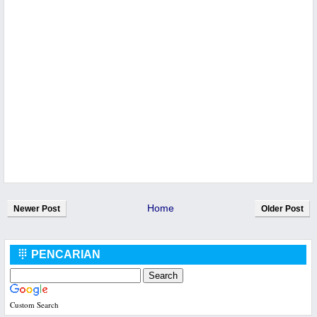
Home
Newer Post
Older Post
PENCARIAN

Custom Search