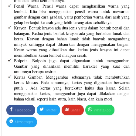
tipis atau tebal kehitamannya.
Pensil Warna. Pensil warna dapat menghasilkan warna yang
lembut. Kita bisa menggunakan pensil warna untuk mewarnai
gambar dengan cara gradasi, yaitu pemberian warna dari arah yang
gelap berlanjut ke arah yang lebih terang atau sebaliknya
Krayon. Bentuk krayon ada dua jenis yaitu dalam bentuk pensil dan
batangan. Kedua jenis bentuk krayon ada yang berbahan lunak dan
keras. Krayon dengan bahan lunak tidak banyak mengandung
minyak sehingga dapat dibaurkan dengan menggunakan tangan.
Kesan warna yang dihasilkan dari kedua jenis krayon ini dapat
menimbulkan kesan lembut maupun cerah.
Bolpoin. Bolpoin juga dapat digunakan untuk menggambar.
Gambar yang dihasilkan memiliki karakter yang kuat dan
umumnya berupa arsiran.
Kertas Gambar. Menggambar sebenarnya tidak membutuhkan
kertas khusus. Pada umumnya, kertas yang digunakan berwarna
putih . Ada kertas yang bertekstur halus dan kasar. Selain
menggunakan kertas, menggambar juga dapat dilakukan dengan
bahan tekstil seperti kain sutra, kain blacu, dan kain mori.
Facebook
Twitter
GMail
WhatsApp
Messenger