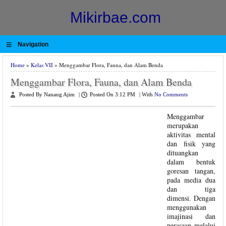
Mikirbae.com
≡
Navigation
Home
»
Kelas VII
» Menggambar Flora, Fauna, dan Alam Benda
Menggambar Flora, Fauna, dan Alam Benda
Posted By Nanang Ajim
|
Posted On 3:12 PM
|
With
No Comments
Menggambar
merupakan
aktivitas mental
dan fisik yang
dituangkan
dalam bentuk
goresan tangan,
pada media dua
dan tiga
dimensi. Dengan
menggunakan
imajinasi dan
perasaan melalui