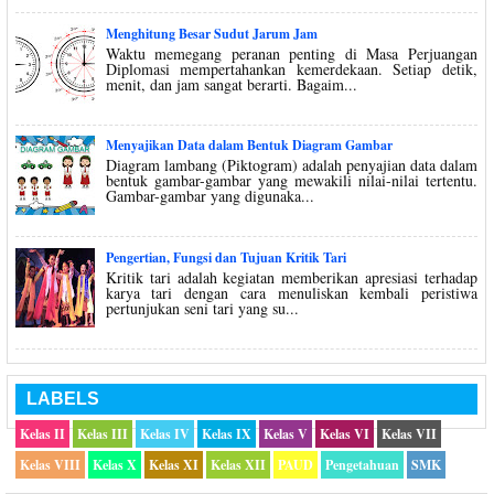
Menghitung Besar Sudut Jarum Jam
Waktu memegang peranan penting di Masa Perjuangan
Diplomasi mempertahankan kemerdekaan. Setiap detik,
menit, dan jam sangat berarti. Bagaim...
Menyajikan Data dalam Bentuk Diagram Gambar
Diagram lambang (Piktogram) adalah penyajian data dalam
bentuk gambar-gambar yang mewakili nilai-nilai tertentu.
Gambar-gambar yang digunaka...
Pengertian, Fungsi dan Tujuan Kritik Tari
Kritik tari adalah kegiatan memberikan apresiasi terhadap
karya tari dengan cara menuliskan kembali peristiwa
pertunjukan seni tari yang su...
LABELS
Kelas II
Kelas III
Kelas IV
Kelas IX
Kelas V
Kelas VI
Kelas VII
Kelas VIII
Kelas X
Kelas XI
Kelas XII
PAUD
Pengetahuan
SMK