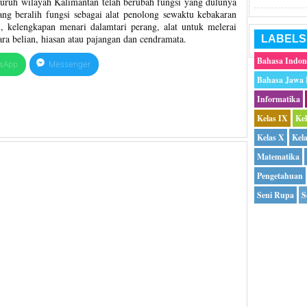
eluruh wilayah Kalimantan telah berubah fungsi yang dulunya
ang beralih fungsi sebagai alat penolong sewaktu kebakaran
i, kelengkapan menari dalamtari perang, alat untuk melerai
ra belian, hiasan atau pajangan dan cendramata.
LABELS
Bahasa Indon
sApp
Messenger
Bahasa Jawa
Informatika
Kelas IX
Ke
Kelas X
Kel
Matematika
Pengetahuan
Seni Rupa
S