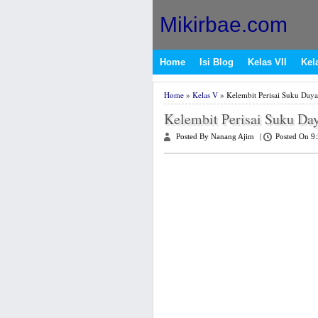
Mikirbae.com
Home
Isi Blog
Kelas VII
Kela
Home
»
Kelas V
» Kelembit Perisai Suku Day
Kelembit Perisai Suku Da
Posted By Nanang Ajim
|
Posted On 9