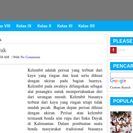
s VIII
Kelas IX
Kelas X
Kelas XI
Kelas XII
ak
PLEASE
yak
:58 AM
|
With
No Comments
PENCAR
Kelembit adalah perisai yang terbuat dari
kayu yang ringan dan kuat serta dihiasi
dengan ukiran pada bagian luarnya.
Kelembit pada awalnya difungsikan sebagai
Custom Search
alat penangkis untuk mempertahankan diri
dari serangan musuh. Kelembit biasanya
POPULA
terbuat dari kayu yang ringan tetapi tidak
mudah pecah. Bagian depan perisai dihiasi
dengan ukiran. Perisai atau kelembit
termasuk benda seni rupa dari Suku Dayak
di Kalimantan. Dalam pembuatan suatu
benda masyarakat tradisional biasanya