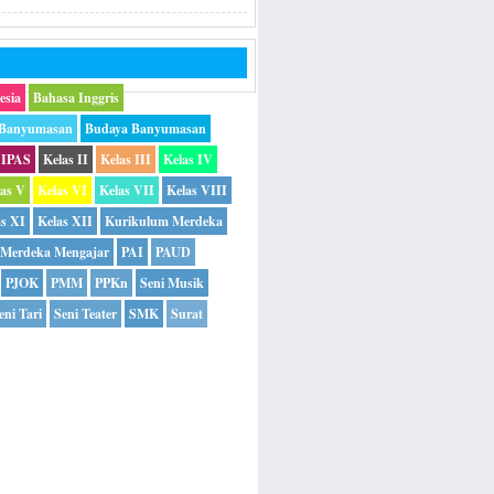
esia
Bahasa Inggris
 Banyumasan
Budaya Banyumasan
IPAS
Kelas II
Kelas III
Kelas IV
las V
Kelas VI
Kelas VII
Kelas VIII
as XI
Kelas XII
Kurikulum Merdeka
Merdeka Mengajar
PAI
PAUD
PJOK
PMM
PPKn
Seni Musik
eni Tari
Seni Teater
SMK
Surat