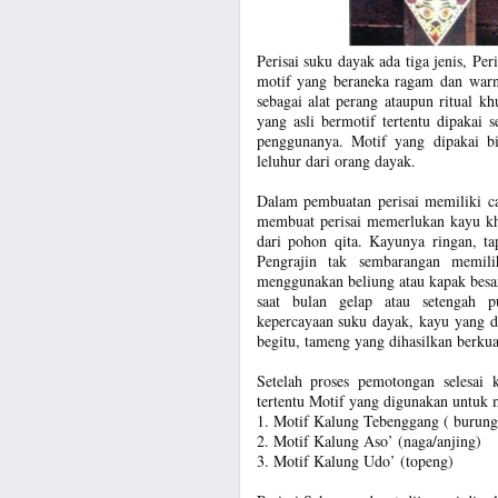
Perisai suku dayak ada tiga jenis, Per
motif yang beraneka ragam dan warna
sebagai alat perang ataupun ritual 
yang asli bermotif tertentu dipakai 
penggunanya. Motif yang dipakai b
leluhur dari orang dayak.
Dalam pembuatan perisai memiliki ca
membuat perisai memerlukan kayu kh
dari pohon qita. Kayunya ringan, t
Pengrajin tak sembarangan memil
menggunakan beliung atau kapak besa
saat bulan gelap atau setengah 
kepercayaan suku dayak, kayu yang d
begitu, tameng yang dihasilkan berkua
Setelah proses pemotongan selesai 
tertentu Motif yang digunakan untuk me
1. Motif Kalung Tebenggang ( burung
2. Motif Kalung Aso’ (naga/anjing)
3. Motif Kalung Udo’ (topeng)