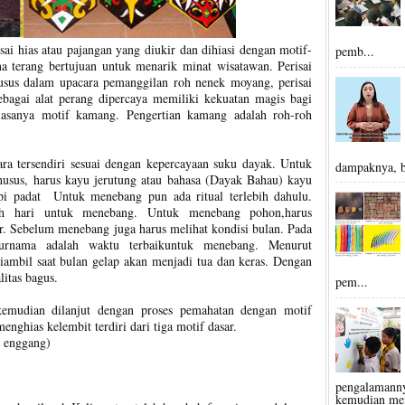
isai hias atau pajangan yang diukir dan dihiasi dengan motif-
pemb...
 terang bertujuan untuk menarik minat wisatawan. Perisai
khusus dalam upacara pemanggilan roh nenek moyang, perisai
sebagai alat perang dipercaya memiliki kekuatan magis bagi
iasanya motif kamang. Pengertian kamang adalah roh-roh
ra tersendiri sesuai dengan kepercayaan suku dayak. Untuk
dampaknya, ba
usus, harus kayu jerutung atau bahasa (Dayak Bahau) kayu
api padat Untuk menebang pun ada ritual terlebih dahulu.
ih hari untuk menebang. Untuk menebang pohon,harus
r. Sebelum menebang juga harus melihat kondisi bulan. Pada
purnama adalah waktu terbaikuntuk menebang. Menurut
iambil saat bulan gelap akan menjadi tua dan keras. Dengan
litas bagus.
pem...
kemudian dilanjut dengan proses pemahatan dengan motif
nghias kelembit terdiri dari tiga motif dasar.
 enggang)
pengalaman
kemudian mem