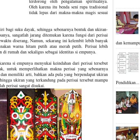
terdorong oleh pengalaman spiritualnya.
Oleh karena itu benda seni rupa tradisional
tidak lepas dari makna-makna magis sesuai
iri bagi suku dayak, sehingga sebenarnya bentuk dan ukiran-
anya, sangatlah jarang ditemukan karena fungsi dari perisai
 sewaktu diserang, Namun, sekarang ini kelembit lebih banyak
dan kemampu
nakan warna hitam putih atau merah putih. Perisai lebih
n di rumah dan sekaligus sebagai identitas si empunya.
 karena si empunya menyukai keindahan dari perisai tersebut
ak, untuk memperlihatkan makna perisai yang sebenarnya
 dan memiliki arti, bahkan ada pula yang berpendapat ukiran
ehingga ukiran yang terkandung pada perisai tersebut mampu
Pendidikan...
ah perisai sangat disukai.