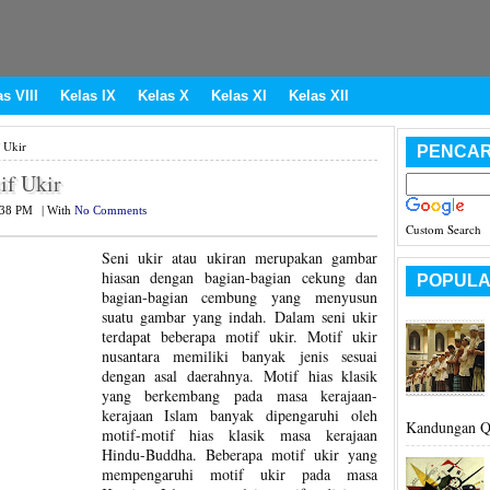
s VIII
Kelas IX
Kelas X
Kelas XI
Kelas XII
 Ukir
PENCAR
if Ukir
:38 PM
|
With
No Comments
Custom Search
Seni ukir atau ukiran merupakan gambar
hiasan dengan bagian-bagian cekung dan
POPULA
bagian-bagian cembung yang menyusun
suatu gambar yang indah. Dalam seni ukir
terdapat beberapa motif ukir. Motif ukir
nusantara memiliki banyak jenis sesuai
dengan asal daerahnya. Motif hias klasik
yang berkembang pada masa kerajaan-
kerajaan Islam banyak dipengaruhi oleh
Kandungan Q.
motif-motif hias klasik masa kerajaan
Hindu-Buddha. Beberapa motif ukir yang
mempengaruhi motif ukir pada masa