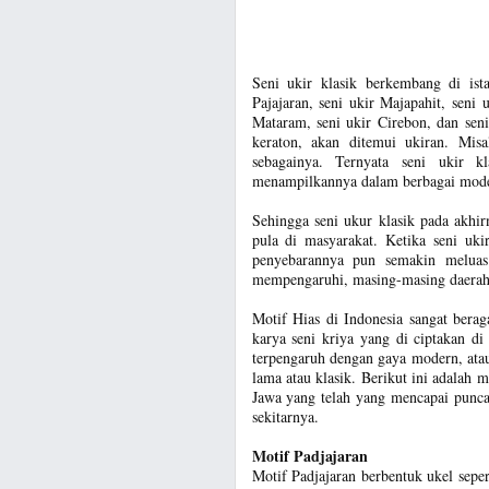
Seni ukir klasik berkembang di ist
Pajajaran, seni ukir Majapahit, seni 
Mataram, seni ukir Cirebon, dan seni
keraton, akan ditemui ukiran. Misa
sebagainya. Ternyata seni ukir k
menampilkannya dalam berbagai mode
Sehingga seni ukur klasik pada akh
pula di masyarakat. Ketika seni ukir
penyebarannya pun semakin meluas.
mempengaruhi, masing-masing daerah te
Motif Hias di Indonesia sangat bera
karya seni kriya yang di ciptakan d
terpengaruh dengan gaya modern, ata
lama atau klasik. Berikut ini adalah 
Jawa yang telah yang mencapai punca
sekitarnya.
Motif Padjajaran
Motif Padjajaran berbentuk ukel seper