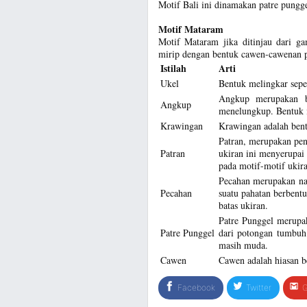
Motif Bali ini dinamakan patre pungge
Motif Mataram
Motif Mataram jika ditinjau dari g
mirip dengan bentuk cawen-cawenan 
Istilah
Arti
Ukel
Bentuk melingkar sepe
Angkup merupakan b
Angkup
menelungkup. Bentuk i
Krawingan
Krawingan adalah bent
Patran, merupakan pen
Patran
ukiran ini menyerupai
pada motif-motif ukira
Pecahan merupakan na
Pecahan
suatu pahatan berbent
batas ukiran.
Patre Punggel merupak
Patre Punggel
dari potongan tumbuh
masih muda.
Cawen
Cawen adalah hiasan b
Facebook
Twitter
G