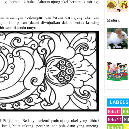
 juga berbentuk bulat. Adapun ujung ukel berbentuk miring
dan krawingan (cekungan) dan terdiri dari ujung ukel dan
Madura...
gam ini, patran (daun) diwujudkan dalam bentuk krawing
t seperti tanda tanya.
LABELS
Kelas II
Kela
Kelas VI
Kel
 Padjajaran. Bedanya terletak pada ujung ukel yang dihiasi
r kecil, bulat cekung, pecahan, ada pula daun yang runcing.
Kelas XII
P