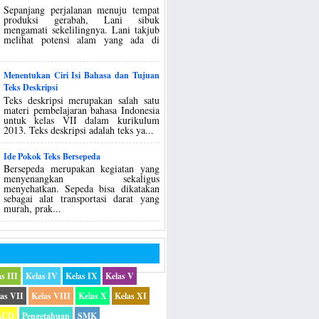
Sepanjang perjalanan menuju tempat
produksi gerabah, Lani sibuk
mengamati sekelilingnya. Lani takjub
melihat potensi alam yang ada di
Menentukan Ciri Isi Bahasa dan Tujuan
Teks Deskripsi
Teks deskripsi merupakan salah satu
materi pembelajaran bahasa Indonesia
untuk kelas VII dalam kurikulum
2013. Teks deskripsi adalah teks ya...
Ide Pokok Teks Bersepeda
Bersepeda merupakan kegiatan yang
menyenangkan sekaligus
menyehatkan. Sepeda bisa dikatakan
sebagai alat transportasi darat yang
murah, prak...
s III
Kelas IV
Kelas IX
Kelas V
as VII
Kelas VIII
Kelas X
Kelas XI
AUD
Pengetahuan
SMK