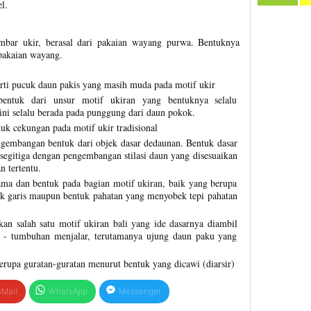
l.
ambar ukir, berasal dari pakaian wayang purwa. Bentuknya
pakaian wayang.
rti pucuk daun pakis yang masih muda pada motif ukir
entuk dari unsur motif ukiran yang bentuknya selalu
ni selalu berada pada punggung dari daun pokok.
uk cekungan pada motif ukir tradisional
gembangan bentuk dari objek dasar dedaunan. Bentuk dasar
 segitiga dengan pengembangan stilasi daun yang disesuaikan
n tertentu.
ma dan bentuk pada bagian motif ukiran, baik yang berupa
uk garis maupun bentuk pahatan yang menyobek tepi pahatan
an salah satu motif ukiran bali yang ide dasarnya diambil
 - tumbuhan menjalar, terutamanya ujung daun paku yang
erupa guratan-guratan menurut bentuk yang dicawi (diarsir)
Mail
WhatsApp
Messenger