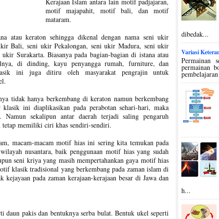
Kerajaan Islam antara lain motif padjajaran,
motif majapahit, motif bali, dan motif
mataram.
dibedak...
ana atau keraton sehingga dikenal dengan nama seni ukir
ukir Bali, seni ukir Pekalongan, seni ukir Madura, seni ukir
Variasi Keter
 ukir Surakarta. Biasanya pada bagian-bagian di istana atau
Permainan s
lnya, di dinding, kayu penyangga rumah, furniture, dan
permainan bo
lasik ini juga ditiru oleh masyarakat pengrajin untuk
pembelajaran
l.
irnya tidak hanya berkembang di keraton namun berkembang
 klasik ini diaplikasikan pada perabotan sehari-hari, maka
 Namun sekalipun antar daerah terjadi saling pengaruh
tap memiliki ciri khas sendiri-sendiri.
gam, macam-macam motif hias ini sering kita temukan pada
i wilayah nusantara, baik penggunaan motif hias yang sudah
upun seni kriya yang masih mempertahankan gaya motif hias
motif klasik tradisional yang berkembang pada zaman islam di
k kejayaan pada zaman kerajaan-kerajaan besar di Jawa dan
h...
ti daun pakis dan bentuknya serba bulat. Bentuk ukel seperti