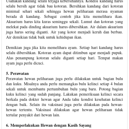
Usahakan kandang selalu terjaga kebersihannya. Kondisi kandang harus
selalu bersih agar tidak bau kotoran. Bersihkan kandang dari kotoran
minimal sehari sekali sehingga hewan peliharaan merasa nyaman
berada di kandang. Sebagai contoh jika kita memelihara ikan.
Akuarium harus kita kuras seminggu sekali. Lumut dan kotoran yang
melekat pada dinding akuarium harus dibersihkan. Air dalam akuarium
juga harus sering diganti. Air yang kotor menjadi keruh dan berbau.
Air demikian tidak baik untuk kehidupan ikan.
Demikian juga jika kita memelihara ayam. Setiap hari kandang harus
selalu dibersihkan. Kotoran ayam dapat ditimbun agar menjadi pupuk.
Alas penampung kotoran selalu diganti setiap hari. Tempat makan
ayam juga perlu dicuci.
5. Perawatan
Perawatan hewan peliharaan juga perlu dilakukan untuk bagian bulu
dan kuku. Misalnya anda perlu memangkas bulu kelinci setiap 4 bulan
sekali untuk membantu pertumbuhan bulu yang baru. Potong bagian
kuku kelinci yang sudah panjang. Lakukan pemeriksaan kelinci secara
berkala pada dokter hewan agar Anda tahu kondisi kesehatan kelinci
dengan baik. Selain itu vaksinasi juga perlu dilakukan pada hewan-
hewan tertentu. Vaksinasi dilakukan agar hewan peliharaan tidak
tertular penyakit dari hewan lain.
6. Memperlakukan Hewan dengan Kasih Sayang