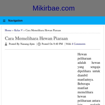
Mikirbae.com
≡
Navigation
Home
»
Kelas V
» Cara Memelihara Hewan Piaraan
Cara Memelihara Hewan Piaraan
Posted By Nanang Ajim
|
Posted On 9:40 PM
|
With
4 Comments
Hewan
peliharaan
adalah hewan
yang sengaja
dipelihara untuk
diambil
manfaatnya.
Beberapa
manfaat
memelihara
hewan
peliharaan antara
lain melatih