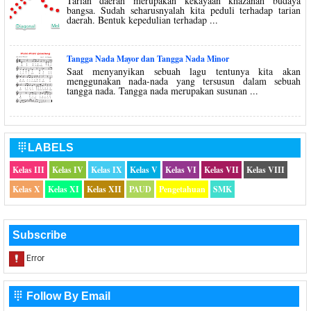
Tarian daerah merupakan kekayaan khazanah budaya
bangsa. Sudah seharusnyalah kita peduli terhadap tarian
daerah. Bentuk kepedulian terhadap ...
Tangga Nada Mayor dan Tangga Nada Minor
Saat menyanyikan sebuah lagu tentunya kita akan
menggunakan nada-nada yang tersusun dalam sebuah
tangga nada. Tangga nada merupakan susunan ...
LABELS

Kelas III
Kelas IV
Kelas IX
Kelas V
Kelas VI
Kelas VII
Kelas VIII
Kelas X
Kelas XI
Kelas XII
PAUD
Pengetahuan
SMK
Subscribe
Follow By Email
