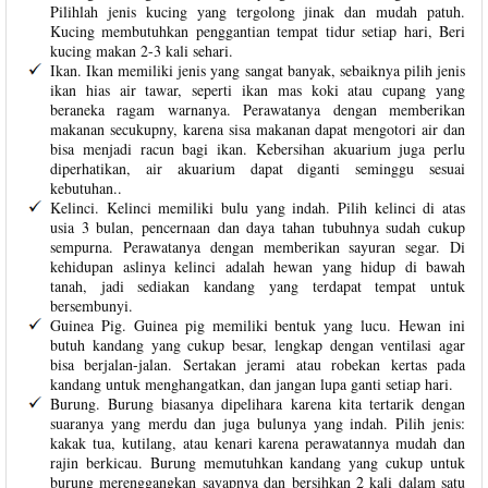
Pilihlah jenis kucing yang tergolong jinak dan mudah patuh.
Kucing membutuhkan penggantian tempat tidur setiap hari, Beri
kucing makan 2-3 kali sehari.
Ikan. Ikan memiliki jenis yang sangat banyak, sebaiknya pilih jenis
ikan hias air tawar, seperti ikan mas koki atau cupang yang
beraneka ragam warnanya. Perawatanya dengan memberikan
makanan secukupny, karena sisa makanan dapat mengotori air dan
bisa menjadi racun bagi ikan. Kebersihan akuarium juga perlu
diperhatikan, air akuarium dapat diganti seminggu sesuai
kebutuhan..
Kelinci. Kelinci memiliki bulu yang indah. Pilih kelinci di atas
usia 3 bulan, pencernaan dan daya tahan tubuhnya sudah cukup
sempurna. Perawatanya dengan memberikan sayuran segar. Di
kehidupan aslinya kelinci adalah hewan yang hidup di bawah
tanah, jadi sediakan kandang yang terdapat tempat untuk
bersembunyi.
Guinea Pig. Guinea pig memiliki bentuk yang lucu. Hewan ini
butuh kandang yang cukup besar, lengkap dengan ventilasi agar
bisa berjalan-jalan. Sertakan jerami atau robekan kertas pada
kandang untuk menghangatkan, dan jangan lupa ganti setiap hari.
Burung. Burung biasanya dipelihara karena kita tertarik dengan
suaranya yang merdu dan juga bulunya yang indah. Pilih jenis:
kakak tua, kutilang, atau kenari karena perawatannya mudah dan
rajin berkicau. Burung memutuhkan kandang yang cukup untuk
burung merenggangkan sayapnya dan bersihkan 2 kali dalam satu