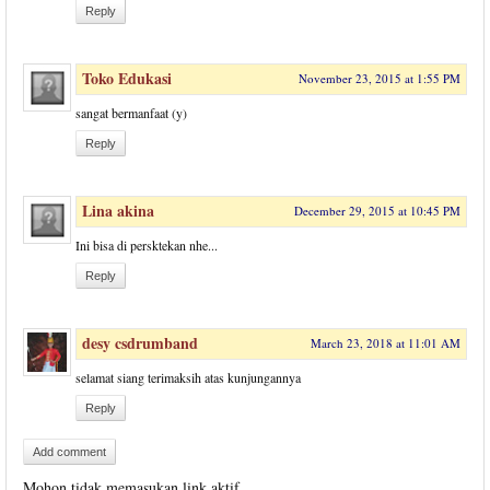
Reply
Toko Edukasi
November 23, 2015 at 1:55 PM
sangat bermanfaat (y)
Reply
Lina akina
December 29, 2015 at 10:45 PM
Ini bisa di persktekan nhe...
Reply
desy csdrumband
March 23, 2018 at 11:01 AM
selamat siang terimaksih atas kunjungannya
Reply
Add comment
Mohon tidak memasukan link aktif.