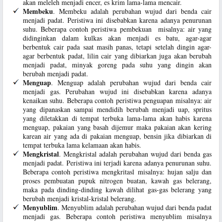
akan meleleh menjadi encer, es krim lama-lama mencair.
Membeku
. Membeku adalah perubahan wujud dari benda cair
menjadi padat. Peristiwa ini disebabkan karena adanya penurunan
suhu. Beberapa contoh peristiwa pembekuan misalnya: air yang
didinginkan dalam kulkas akan menjadi es batu, agar-agar
berbentuk cair pada saat masih panas, tetapi setelah dingin agar-
agar berbentuk padat, lilin cair yang dibiarkan juga akan berubah
menjadi padat, minyak goreng pada suhu yang dingin akan
berubah menjadi padat.
Menguap
. Menguap adalah perubahan wujud dari benda cair
menjadi gas. Perubahan wujud ini disebabkan karena adanya
kenaikan suhu. Beberapa contoh peristiwa penguapan misalnya: air
yang dipanaskan sampai mendidih berubah menjadi uap, spritus
yang diletakkan di tempat terbuka lama-lama akan habis karena
menguap, pakaian yang basah dijemur maka pakaian akan kering
karean air yang ada di pakaian menguap, bensin jika dibiarkan di
tempat terbuka lama kelamaan akan habis.
Mengkristal
. Mengkristal adalah perubahan wujud dari benda gas
menjadi padat. Peristiwa ini terjadi karena adanya penurunan suhu.
Beberapa contoh peristiwa mengkritasl misalnya: hujan salju dan
proses pembuatan pupuk nitrogen buatan, kawah gas belerang,
maka pada dinding-dinding kawah dilihat gas-gas belerang yang
berubah menjadi kristal-kristal belerang.
Menyublim
. Menyublim adalah perubahan wujud dari benda padat
menjadi gas. Beberapa contoh peristiwa menyublim misalnya