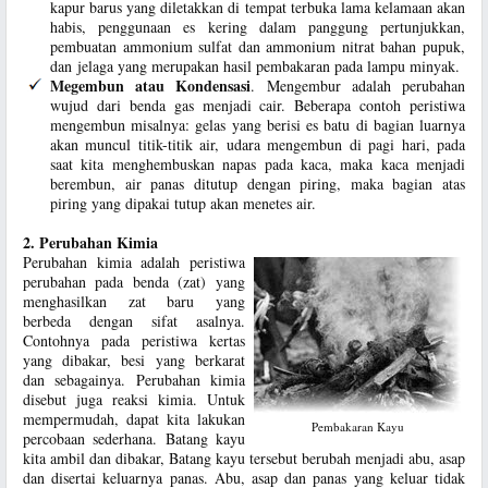
kapur barus yang diletakkan di tempat terbuka lama kelamaan akan
habis, penggunaan es kering dalam panggung pertunjukkan,
pembuatan ammonium sulfat dan ammonium nitrat bahan pupuk,
dan jelaga yang merupakan hasil pembakaran pada lampu minyak.
Megembun atau Kondensasi
. Mengembur adalah perubahan
wujud dari benda gas menjadi cair. Beberapa contoh peristiwa
mengembun misalnya: gelas yang berisi es batu di bagian luarnya
akan muncul titik-titik air, udara mengembun di pagi hari, pada
saat kita menghembuskan napas pada kaca, maka kaca menjadi
berembun, air panas ditutup dengan piring, maka bagian atas
piring yang dipakai tutup akan menetes air.
2. Perubahan Kimia
Perubahan kimia adalah peristiwa
perubahan pada benda (zat) yang
menghasilkan zat baru yang
berbeda dengan sifat asalnya.
Contohnya pada peristiwa kertas
yang dibakar, besi yang berkarat
dan sebagainya. Perubahan kimia
disebut juga reaksi kimia. Untuk
mempermudah, dapat kita lakukan
Pembakaran Kayu
percobaan sederhana. Batang kayu
kita ambil dan dibakar, Batang kayu tersebut berubah menjadi abu, asap
dan disertai keluarnya panas. Abu, asap dan panas yang keluar tidak