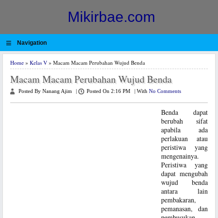
Mikirbae.com
≡
Navigation
Home
»
Kelas V
» Macam Macam Perubahan Wujud Benda
Macam Macam Perubahan Wujud Benda
Posted By Nanang Ajim
|
Posted On 2:16 PM
|
With
No Comments
Benda dapat
berubah sifat
apabila ada
perlakuan atau
peristiwa yang
mengenainya.
Peristiwa yang
dapat mengubah
wujud benda
antara lain
pembakaran,
pemanasan, dan
pembusukan.