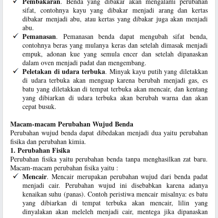
Pembakaran
. Benda yang dibakar akan mengalami perubahan
sifat, contohnya kayu yang dibakar menjadi arang dan kertas
dibakar menjadi abu, atau kertas yang dibakar juga akan menjadi
abu.
Pemanasan
. Pemanasan benda dapat mengubah sifat benda,
contohnya beras yang mulanya keras dan setelah dimasak menjadi
empuk, adonan kue yang semula encer dan setelah dipanaskan
dalam oven menjadi padat dan mengembang.
Peletakan di udara terbuka
. Minyak kayu putih yang diletakkan
di udara terbuka akan menguap karena berubah menjadi gas, es
batu yang diletakkan di tempat terbuka akan mencair, dan kentang
yang dibiarkan di udara terbuka akan berubah warna dan akan
cepat busuk.
Macam-macam Perubahan Wujud Benda
Perubahan wujud benda dapat dibedakan menjadi dua yaitu perubahan
fisika dan perubahan kimia.
1. Perubahan Fisika
Perubahan fisika yaitu perubahan benda tanpa menghasilkan zat baru.
Macam-macam perubahan fisika yaitu :
Mencair
. Mencair merupakan perubahan wujud dari benda padat
menjadi cair. Perubahan wujud ini disebabkan karena adanya
kenaikan suhu (panas). Contoh peristiwa mencair misalnya: es batu
yang dibiarkan di tempat terbuka akan mencair, lilin yang
dinyalakan akan meleleh menjadi cair, mentega jika dipanaskan