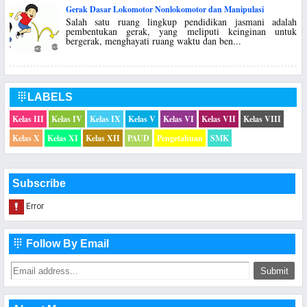
Gerak Dasar Lokomotor Nonlokomotor dan Manipulasi
Salah satu ruang lingkup pendidikan jasmani adalah
pembentukan gerak, yang meliputi keinginan untuk
bergerak, menghayati ruang waktu dan ben...
LABELS

Kelas III
Kelas IV
Kelas IX
Kelas V
Kelas VI
Kelas VII
Kelas VIII
Kelas X
Kelas XI
Kelas XII
PAUD
Pengetahuan
SMK
Subscribe
Follow By Email
