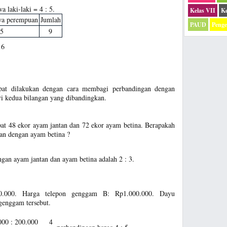
 laki-laki = 4 : 5.
Kelas VII
Ke
wa perempuan
Jumlah
PAUD
Peng
5
9
16
pat dilakukan dengan cara membagi perbandingan dengan
i kedua bilangan yang dibandingkan.
at 48 ekor ayam jantan dan 72 ekor ayam betina. Berapakah
an dengan ayam betina ?
ngan ayam jantan dan ayam betina adalah 2 : 3.
.000. Harga telepon genggam B: Rp1.000.000. Dayu
genggam tersebut.
00 : 200.000
4