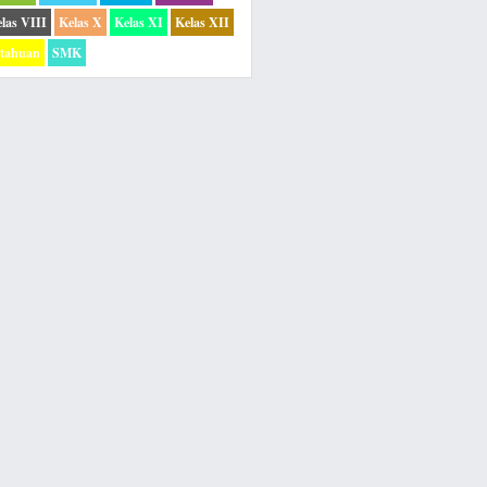
las VIII
Kelas X
Kelas XI
Kelas XII
etahuan
SMK