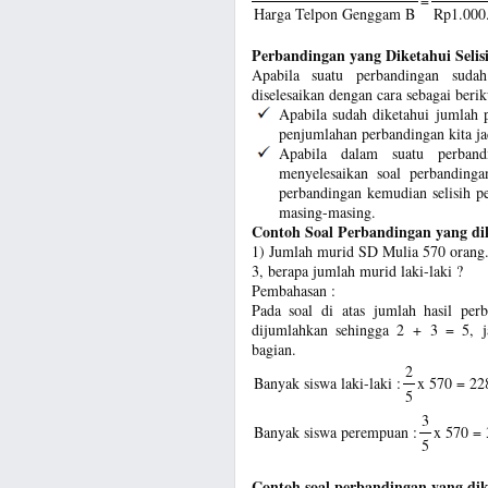
=
Harga Telpon Genggam B
Rp1.000.
Perbandingan yang Diketahui Selis
Apabila suatu perbandingan sudah
diselesaikan dengan cara sebagai berik
Apabila sudah diketahui jumlah 
penjumlahan perbandingan kita j
Apabila dalam suatu perband
menyelesaikan soal perbandinga
perbandingan kemudian selisih p
masing-masing.
Contoh Soal Perbandingan yang di
1) Jumlah murid SD Mulia 570 orang. 
3, berapa jumlah murid laki-laki ?
Pembahasan :
Pada soal di atas jumlah hasil per
dijumlahkan sehingga 2 + 3 = 5, j
bagian.
2
Banyak siswa laki-laki :
x 570 = 22
5
3
Banyak siswa perempuan :
x 570 = 
5
Contoh soal perbandingan yang dike