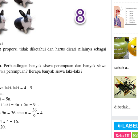
ui
 proporsi tidak diketahui dan harus dicari nilainya sebagai
wa. Perbandingan banyak siswa perempuan dan banyak siswa
sebab a...
iswa perempuan? Berapa banyak siswa laki-laki?
 laki-laki = 4 : 5.
n.
i = 5n.
i-laki = 4n + 5n = 9n.
dibedak...
36
a 9n = 36 atau n =
= 4
9
4 x 4 = 16.
LABE

 20.
Kelas III
Ke