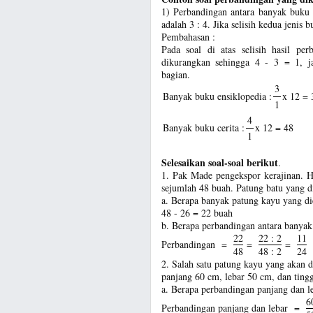
1) Perbandingan antara banyak buku 
adalah 3 : 4. Jika selisih kedua jenis 
Pembahasan :
Pada soal di atas selisih hasil pe
dikurangkan sehingga 4 - 3 = 1, j
bagian.
3
Banyak buku ensiklopedia :
x 12 = 
1
4
Banyak buku cerita :
x 12 = 48
1
Selesaikan soal-soal berikut
.
1. Pak Made pengekspor kerajinan. 
sejumlah 48 buah. Patung batu yang di
a. Berapa banyak patung kayu yang d
48 - 26 = 22 buah
b. Berapa perbandingan antara banya
22
22 : 2
11
Perbandingan =
=
=
48
48 : 2
24
2. Salah satu patung kayu yang akan d
panjang 60 cm, lebar 50 cm, dan ting
a. Berapa perbandingan panjang dan le
6
Perbandingan panjang dan lebar =