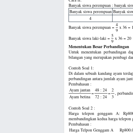
Banyak siswa perempuan : banyak siswa
Banyak siswa perempuan
Banyak sis
4
4
Banyak siswa perempuan =
x 36 = 
9
5
Banyak siswa laki-laki =
x 36 = 20
9
Menentukan Besar Perbandingan
Untuk menentukan perbandingan da
bilangan yang merupakan pembagi dar
Contoh Soal 1:
Di dalam sebuah kandang ayam terdap
perbandingan antara jumlah ayam jant
Pembahasan :
Ayam jantan
48 : 24
2
=
=
, perbandi
Ayam betina
72 : 24
3
Contoh Soal 2 :
Harga telepon genggam A: Rp800
membandingkan kedua harga telepon 
Pembahasan :
Harga Telpon Genggam A
Rp800.0