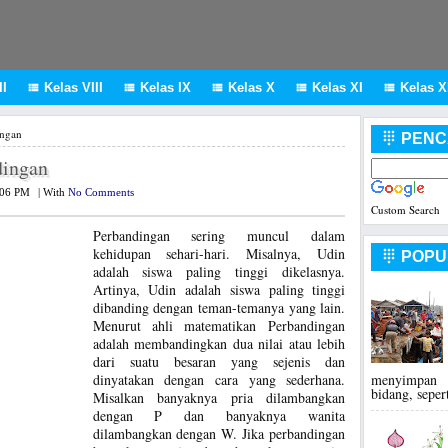
I
Kelas VIII
Kelas IX
Kelas X
Kelas XI
Kelas XI





ingan
PENC

dingan
:06 PM
|
With
No Comments
Custom Search
Perbandingan sering muncul dalam
kehidupan sehari-hari. Misalnya, Udin
POPU

adalah siswa paling tinggi dikelasnya.
Artinya, Udin adalah siswa paling tinggi
dibanding dengan teman-temanya yang lain.
Menurut ahli matematikan Perbandingan
adalah membandingkan dua nilai atau lebih
dari suatu besaran yang sejenis dan
menyimpan 
dinyatakan dengan cara yang sederhana.
bidang, seper
Misalkan banyaknya pria dilambangkan
dengan P dan banyaknya wanita
dilambangkan dengan W. Jika perbandingan