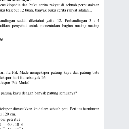
ensiklopedia dan buku cerita rakyat di sebuah perpustakaan
buku tersebut 12 buah, banyak buku cerita rakyat adalah...
rbandingan sudah diketahui yaitu 12. Perbandingan 3 : 4
adikan penyebut untuk menentukan bagian masing-masing
36
Hari itu Pak Made mengekspor patung kayu dan patung batu
ekspor hari itu sebanyak 26.
iekspor Pak Made?
k patung kayu dengan banyak patung semuanya?
iekspor dimasukkan ke dalam sebuah peti. Peti itu berukuran
gi 120 cm.
bar peti itu?
0
60 : 10
6
=
=