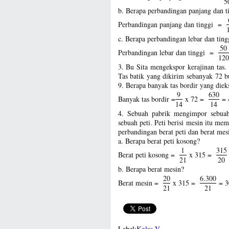
5
b. Berapa perbandingan panjang dan ti
Perbandingan panjang dan tinggi =
c. Berapa perbandingan lebar dan tingg
50
Perbandingan lebar dan tinggi =
120
3. Bu Sita mengekspor kerajinan tas.
Tas batik yang dikirim sebanyak 72 bu
9. Berapa banyak tas bordir yang diek
9
630
Banyak tas bordir =
x 72 =
=
14
14
4. Sebuah pabrik mengimpor sebuah
sebuah peti. Peti berisi mesin itu me
perbandingan berat peti dan berat mesi
a. Berapa berat peti kosong?
1
315
Berat peti kosong =
x 315 =
21
20
b. Berapa berat mesin?
20
6.300
Berat mesin =
x 315 =
= 3
21
21
Label:
Kelas V