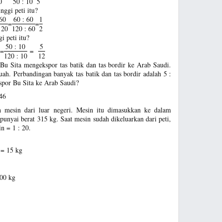
0
50 : 10
5
nggi peti itu?
60
60 : 60
1
=
=
120
120 : 60
2
i peti itu?
50 : 10
5
=
=
120 : 10
12
 Bu Sita mengekspor tas batik dan tas bordir ke Arab Saudi.
ah. Perbandingan banyak tas batik dan tas bordir adalah 5 :
spor Bu Sita ke Arab Saudi?
 46
 mesin dari luar negeri. Mesin itu dimasukkan ke dalam
mpunyai berat 315 kg. Saat mesin sudah dikeluarkan dari peti,
n = 1 : 20.
= 15 kg
00 kg