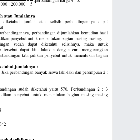
=
,perbandingan harga 4 : 5.
000 : 200.000
5
ih atau Jumlahnya
 diketahui jumlah atau selisih perbandingannya dapat
ut :
perbandingannya, perbandingan dijumlahkan kemudian hasil
adikan penyebut untuk menentukan bagian masing-masing.
ingan sudah dapat diketahui selisihnya, maka untuk
n tersebut dapat kita lakukan dengan cara mengurangkan
erbandingan kita jadikan penyebut untuk menentukan bagian
ketahui jumlahnya :
Jika perbandingan banyak siswa laki-laki dan perempuan 2 :
bandingan sudah diketahui yaitu 570. Perbandingan 2 : 3
adikan penyebut untuk menentukan bagian masing-masing
8
342
tahui selisihnya :