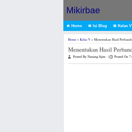
Mikirbae
Home
Isi Blog
Kelas VI



Home
»
Kelas V
» Menentukan Hasil Perband
Menentukan Hasil Perban
Posted By Nanang Ajim
|
Posted On 7