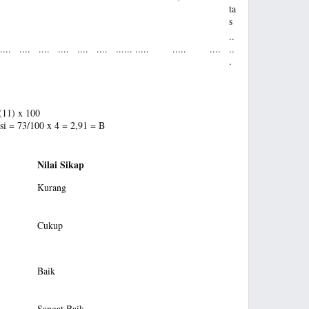
ta
s
..
....
....
....
....
....
....
......
.....
.....
....
..
.
(11) x 100
si = 73/100 x 4 = 2,91 = B
Nilai Sikap
Kurang
Cukup
Baik
Sangat Baik