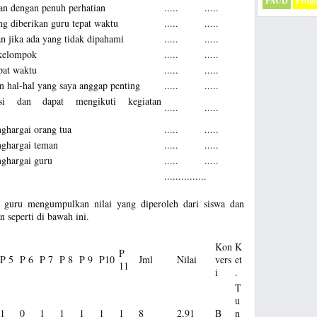
PAUD
Peng
an dengan penuh perhatian
.....
.....
g diberikan guru tepat waktu
.....
.....
 jika ada yang tidak dipahami
.....
.....
 kelompok
.....
.....
pat waktu
.....
.....
n hal-hal yang saya anggap penting
.....
.....
si dan dapat mengikuti kegiatan
.....
.....
ghargai orang tua
.....
.....
ghargai teman
.....
.....
ghargai guru
.....
.....
...............
i, guru mengumpulkan nilai yang diperoleh dari siswa dan
 seperti di bawah ini.
Kon
K
P
P 5
P 6
P 7
P 8
P 9
P10
Jml
Nilai
vers
et
11
i
.
T
u
1
0
1
1
1
1
1
8
2,91
B
n