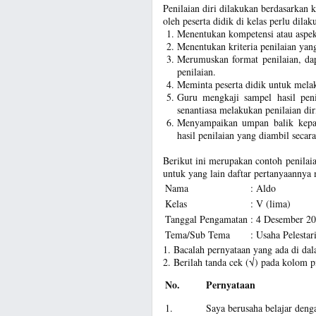
Penilaian diri dilakukan berdasarkan kr
oleh peserta didik di kelas perlu dila
Menentukan kompetensi atau aspek
Menentukan kriteria penilaian yan
Merumuskan format penilaian, dap
penilaian.
Meminta peserta didik untuk melak
Guru mengkaji sampel hasil peni
senantiasa melakukan penilaian dir
Menyampaikan umpan balik kepada
hasil penilaian yang diambil secar
Berikut ini merupakan contoh penilaia
untuk yang lain daftar pertanyaannya
Nama
:
Aldo
Kelas
:
V (lima)
Tanggal Pengamatan
:
4 Desember 2
Tema/Sub Tema
:
Usaha Pelestar
1. Bacalah pernyataan yang ada di dal
2. Berilah tanda cek (√) pada kolom pi
No.
Pernyataan
1.
Saya berusaha belajar den