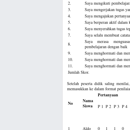
2.
Saya mengikuti pembelajar
3.
Saya mengerjakan tugas yan
4.
Saya mengajukan pertanyaan
5.
Saya berperan aktif dalam
6.
Saya menyerahkan tugas te
7.
Saya selalu membuat catata
Saya merasa menguasa
8.
pembelajaran dengan baik
9.
Saya menghormati dan men
10.
Saya menghormati dan men
11.
Saya menghormati dan men
Jumlah Skor.
Setelah peserta didik saling menila
memasukkan ke dalam format penilaian
Pertanyaan
Nama
No
Siswa
P 1
P 2
P 3
P 4
1
Aldo
0
1
1
0