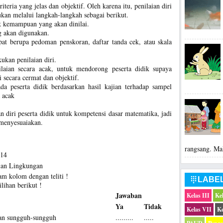
iteria yang jelas dan objektif. Oleh karena itu, penilaian diri
kukan melalui langkah-langkah sebagai berikut.
 kemampuan yang akan dinilai.
g akan digunakan.
at berupa pedoman penskoran, daftar tanda cek, atau skala
ukan penilaian diri.
laian secara acak, untuk mendorong peserta didik supaya
i secara cermat dan objektif.
 peserta didik berdasarkan hasil kajian terhadap sampel
a acak
n diri peserta didik untuk kompetensi dasar matematika, jadi
 menyesuaiakan.
rangsang. Ma
014
ian Lingkungan
am kolom dengan teliti !
LABE

lihan berikut !
Jawaban
Kelas III
Ke
Ya
Tidak
Kelas VII
Ke
gan sungguh-sungguh
.........
.....