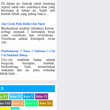
Di dalam air, banyak sekali binatang
seperti salah satu contohnya ikan yang
berenang di dalam air. Salah satu
bentuk tubuh yang paling banya...
Alat Gerak Pada Kelinci dan Siput
Berdasarkan struktur tubuhnya hewan
terbagi menjadi 2 kelompok besar
yaitu vertebrata dan avertebrata.
Vertebrata adalah kelompok ewan
yan...
Pembelajaran 3 Tema 1 Subtema 1 Ciri
Ciri Makhluk Hidup
Ciri-ciri makhluk hidup adalah
bergerak, bernapas, tumbuh,
berkembang biak, memerlukan
makanan dan air, peka terhadap
khluk hidu...
LS
las IV
Kelas IX
Kelas V
Kelas VI
las VIII
Kelas X
Kelas XI
Kelas XII