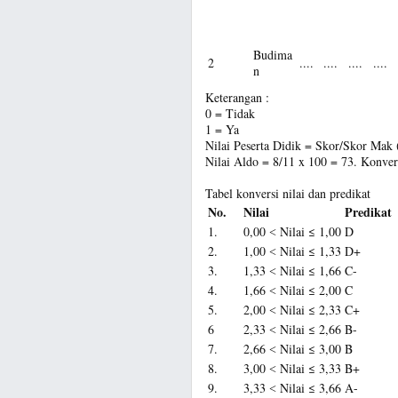
Budima
2
....
....
....
....
n
Keterangan :
0 = Tidak
1 = Ya
Nilai Peserta Didik = Skor/Skor Mak 
Nilai Aldo = 8/11 x 100 = 73. Konver
Tabel konversi nilai dan predikat
No.
Nilai
Predikat
1.
0,00 ˂ Nilai ≤ 1,00
D
2.
1,00 ˂ Nilai ≤ 1,33
D+
3.
1,33 ˂ Nilai ≤ 1,66
C-
4.
1,66 ˂ Nilai ≤ 2,00
C
5.
2,00 ˂ Nilai ≤ 2,33
C+
6
2,33 ˂ Nilai ≤ 2,66
B-
7.
2,66 ˂ Nilai ≤ 3,00
B
8.
3,00 ˂ Nilai ≤ 3,33
B+
9.
3,33 ˂ Nilai ≤ 3,66
A-