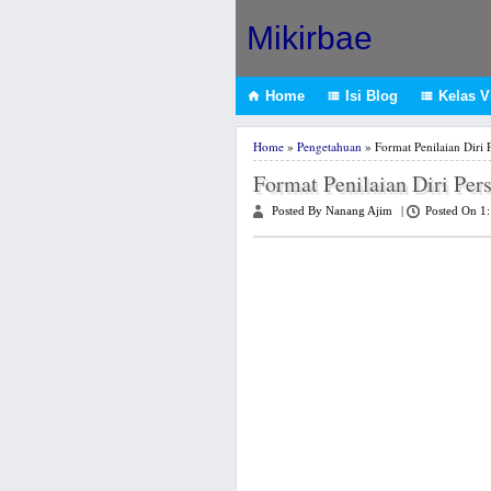
Mikirbae
Home
Isi Blog
Kelas VI



Home
»
Pengetahuan
» Format Penilaian Diri P
Format Penilaian Diri Pers
Posted By Nanang Ajim
|
Posted On 1