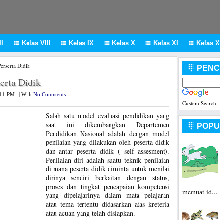
I
Kelas VIII
Kelas IX
Kelas X
Kelas XI
Kelas XI





erserta Didik
PENC

erta Didik
:11 PM
|
With
No Comments
Custom Search
Salah satu model evaluasi pendidikan yang
saat ini dikembangkan Departemen
POPU

Pendidikan Nasional adalah dengan model
penilaian yang dilakukan oleh peserta didik
dan antar peserta didik ( self assesment).
Penilaian diri adalah suatu teknik penilaian
di mana peserta didik diminta untuk menilai
dirinya sendiri berkaitan dengan status,
proses dan tingkat pencapaian kompetensi
memuat id...
yang dipelajarinya dalam mata pelajaran
atau tema tertentu didasarkan atas kreteria
atau acuan yang telah disiapkan.