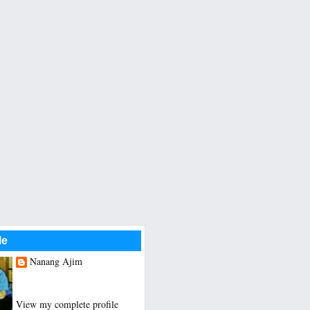
Me
Nanang Ajim
Saya hanya seorang Guru
Sekolah Dasar
View my complete profile