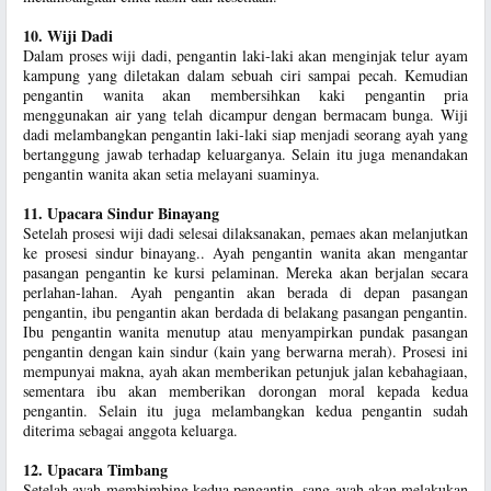
10. Wiji Dadi
Dalam proses wiji dadi, pengantin laki-laki akan menginjak telur ayam
kampung yang diletakan dalam sebuah ciri sampai pecah. Kemudian
pengantin wanita akan membersihkan kaki pengantin pria
menggunakan air yang telah dicampur dengan bermacam bunga. Wiji
dadi melambangkan pengantin laki-laki siap menjadi seorang ayah yang
bertanggung jawab terhadap keluarganya. Selain itu juga menandakan
pengantin wanita akan setia melayani suaminya.
11. Upacara Sindur Binayang
Setelah prosesi wiji dadi selesai dilaksanakan, pemaes akan melanjutkan
ke prosesi sindur binayang.. Ayah pengantin wanita akan mengantar
pasangan pengantin ke kursi pelaminan. Mereka akan berjalan secara
perlahan-lahan. Ayah pengantin akan berada di depan pasangan
pengantin, ibu pengantin akan berdada di belakang pasangan pengantin.
Ibu pengantin wanita menutup atau menyampirkan pundak pasangan
pengantin dengan kain sindur (kain yang berwarna merah). Prosesi ini
mempunyai makna, ayah akan memberikan petunjuk jalan kebahagiaan,
sementara ibu akan memberikan dorongan moral kepada kedua
pengantin. Selain itu juga melambangkan kedua pengantin sudah
diterima sebagai anggota keluarga.
12. Upacara Timbang
Setelah ayah membimbing kedua pengantin, sang ayah akan melakukan