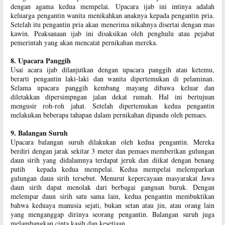
dengan agama kedua mempelai. Upacara ijab ini intinya adalah
keluarga pengantin wanita menikahkan anaknya kepada pengantin pria.
Setelah itu pengantin pria akan menerima nikahnya disertai dengan mas
kawin. Peaksanaan ijab ini disaksikan oleh penghulu atau pejabat
pemerintah yang akan mencatat pernikahan mereka.
8. Upacara Panggih
Usai acara ijab dilanjutkan dengan upacara panggih atau ketemu,
berarti pengantin laki-laki dan wanita dipertemukan di pelaminan.
Selama upacara panggih kembang mayang dibawa keluar dan
diletakkan dipersimpngan jalan dekat rumah. Hal ini bertujuan
mengusir roh-roh jahat. Setelah dipertemukan kedua pengantin
melakukan beberapa tahapan dalam pernikahan dipandu oleh pemaes.
9. Balangan Suruh
Upacara balangan suruh dilakukan oleh kedua pengantin. Mereka
berdiri dengan jarak sekitar 3 meter dan pemaes memberikan gulungan
daun sirih yang didalamnya terdapat jeruk dan diikat dengan benang
putih kepada kedua mempelai. Kedua mempelai melemparkan
gulungan daun sirih tersebut. Menurut kepercayaan masyarakat Jawa
daun sirih dapat menolak dari berbagai ganguan buruk. Dengan
melempar daun sirih satu sama lain, kedua pengantin membuktikan
bahwa keduaya manusia sejati, bukan setan atau jin, atau orang lain
yang menganggap dirinya seorang pengantin. Balangan suruh juga
melambangkan cinta kasih dan kesetiaan.