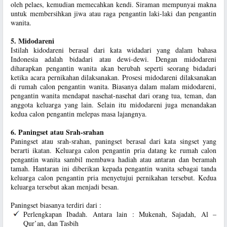
oleh pelaes, kemudian memecahkan kendi. Siraman mempunyai makna
untuk membersihkan jiwa atau raga pengantin laki-laki dan pengantin
wanita.
5. Midodareni
Istilah kidodareni berasal dari kata widadari yang dalam bahasa
Indonesia adalah bidadari atau dewi-dewi. Dengan midodareni
diharapkan pengantin wanita akan berubah seperti seorang bidadari
ketika acara pernikahan dilaksanakan. Prosesi midodareni dilaksanakan
di rumah calon pengantin wanita. Biasanya dalam malam midodareni,
pengantin wanita mendapat nasehat-nasehat dari orang tua, teman, dan
anggota keluarga yang lain. Selain itu midodareni juga menandakan
kedua calon pengantin melepas masa lajangnya.
6. Paningset atau Srah-srahan
Paningset atau srah-srahan, paningset berasal dari kata singset yang
berarti ikatan. Keluarga calon pengantin pria datang ke rumah calon
pengantin wanita sambil membawa hadiah atau antaran dan beramah
tamah. Hantaran ini diberikan kepada pengantin wanita sebagai tanda
keluarga calon pengantin pria menyetujui pernikahan tersebut. Kedua
keluarga tersebut akan menjadi besan.
Paningset biasanya terdiri dari :
Perlengkapan Ibadah. Antara lain : Mukenah, Sajadah, Al –
Qur’an, dan Tasbih