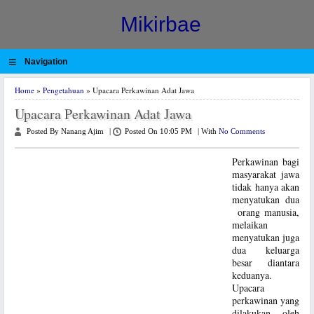
Mikirbae
≡
Navigation
Home
»
Pengetahuan
» Upacara Perkawinan Adat Jawa
Upacara Perkawinan Adat Jawa
Posted By Nanang Ajim
|
Posted On 10:05 PM
|
With
No Comments
Perkawinan bagi
masyarakat jawa
tidak hanya akan
menyatukan dua
orang manusia,
melaikan
menyatukan juga
dua keluarga
besar diantara
keduanya.
Upacara
perkawinan yang
dilakukan oleh