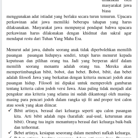
masyarakat jawa
biasa
menggunakan adat istiadat yang berlaku secara turun temurun. Upacara
perkawinan adat jawa memiliki beberapa tahapan yang harus
dilaksanakan. Masyarakat jawa mempunyai pendapat bahwa upacara
perkawinan harus dilaksnakan dengan khidmat dan sakral agar
mendapat restu dari Tuhan Yang Maha Esa.
Menurut adat jawa, dahulu seorang anak tidak diperbolehkan memilih
pasangan pasangan hidupnya sendiri, tetapi harus menurut kepada
keputusan dan pilihan orang tua. Jadi yang berperan aktif dalam
memilih seorang menantu adalah orang tua. Mereka akan
mempertimbangkan bibit, bobot, dan bebet. Bobot, bibit, dan bebet
adalah filosofi Jawa yang berkaitan dengan kriteria mencari jodoh atau
pasangan hidup. Filosofi ini dipakai untuk memperoleh gambaran
tentang kriteria calon jodoh versi Jawa. Atau paling tidak menjadi alat
pengukur atas kriteria yang selama ini sudah dikantongi oleh masing-
masing para pencari jodoh dalam rangka uji fit and proper test calon
atau sosok yang akan diincar.
Bibit artinya, berasal dari keluarga seperti apa calon pasangan
kita. Arti bibit adalah rupa (harafiah: asal-usul, keturunan atau
bibit). Orang tua ingin menantunya berasal dari keluarga baik-baik
dan terhormat.
Bebet artinya, kesiapan seseorang dalam memberi nafkah keluarga
,