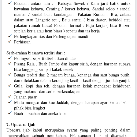
Pakaian, antara lain : Kebaya, Sewek / Kain jarit batik untuk
bawahan kebaya, Centing / korset kebaya, Sandal selop / sandal
manten / sandal buat kondangan. Pakaian Rumah : Bra, celana
dalam atau Lingerie set , Baju santai ( bisa daster, bebidol atau
pakaian rumah biasa) Pakaian formal : Baju kerja ( bisa Blazer,
setelan kerja atau hem biasa ) sepatu dan tas kerja
Perlengkapan rias dan Perlengkapan mandi
Perhiasan
Srah-srahan biasanya terdiri dari :
Peningset, seperti disebutkan di atas
Pisang Raja , Buah Jambe dan kapur sirih, dengan harapan supaya
bisa langgeng sampai kakek nenek.
Bunga terdiri dari 2 macam bunga, kenanga dan satu bunga putih,
dan diletakkan dalam keranjang kecil – kecil dengan jumlah ganjil.
Gula, kopi dan teh, dengan harapan kelak mendapat kehidupan
yang makmur dan serba berkecukupan.
Jajanan pasar
Madu mongso dan kue Jaddah, dengan harapan agar kedua belah
pihak bisa lengket
Buah – buahan dan aneka kue.
7. Upacara Ijab
Upacara ijab kabul merupakan syarat yang paling penting dalam
mengesahkan sebuah pernikahan. Pelaksanaan Ijab ini disesuaikan