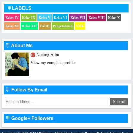
LABELS

Kelas IV
Kelas IX
Kelas V
Kelas VI
Kelas VII
Kelas VIII
Kelas X
Kelas XI
Kelas XII
PAUD
Pengetahuan
SMK
About Me

Nanang Ajim
View my complete profile
Follow By Email

Google+ Followers
