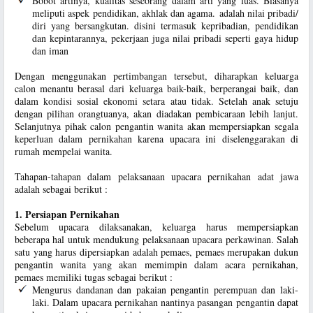
Bobot artinya, kualitas seseorang dalam arti yang luas. Biasanya
meliputi aspek pendidikan, akhlak dan agama. adalah nilai pribadi/
diri yang bersangkutan. disini termasuk kepribadian, pendidikan
dan kepintarannya, pekerjaan juga nilai pribadi seperti gaya hidup
dan iman
Dengan menggunakan pertimbangan tersebut, diharapkan keluarga
calon menantu berasal dari keluarga baik-baik, berperangai baik, dan
dalam kondisi sosial ekonomi setara atau tidak. Setelah anak setuju
dengan pilihan orangtuanya, akan diadakan pembicaraan lebih lanjut.
Selanjutnya pihak calon pengantin wanita akan mempersiapkan segala
keperluan dalam pernikahan karena upacara ini diselenggarakan di
rumah mempelai wanita.
Tahapan-tahapan dalam pelaksanaan upacara pernikahan adat jawa
adalah sebagai berikut :
1. Persiapan Pernikahan
Sebelum upacara dilaksanakan, keluarga harus mempersiapkan
beberapa hal untuk mendukung pelaksanaan upacara perkawinan. Salah
satu yang harus dipersiapkan adalah pemaes, pemaes merupakan dukun
pengantin wanita yang akan memimpin dalam acara pernikahan,
pemaes memiliki tugas sebagai berikut :
Mengurus dandanan dan pakaian pengantin perempuan dan laki-
laki. Dalam upacara pernikahan nantinya pasangan pengantin dapat