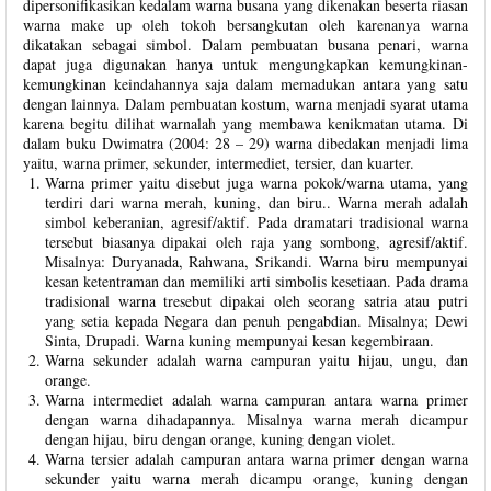
dipersonifikasikan kedalam warna busana yang dikenakan beserta riasan
warna make up oleh tokoh bersangkutan oleh karenanya warna
dikatakan sebagai simbol. Dalam pembuatan busana penari, warna
dapat juga digunakan hanya untuk mengungkapkan kemungkinan-
kemungkinan keindahannya saja dalam memadukan antara yang satu
dengan lainnya. Dalam pembuatan kostum, warna menjadi syarat utama
karena begitu dilihat warnalah yang membawa kenikmatan utama. Di
dalam buku Dwimatra (2004: 28 – 29) warna dibedakan menjadi lima
yaitu, warna primer, sekunder, intermediet, tersier, dan kuarter.
Warna primer yaitu disebut juga warna pokok/warna utama, yang
terdiri dari warna merah, kuning, dan biru.. Warna merah adalah
simbol keberanian, agresif/aktif. Pada dramatari tradisional warna
tersebut biasanya dipakai oleh raja yang sombong, agresif/aktif.
Misalnya: Duryanada, Rahwana, Srikandi. Warna biru mempunyai
kesan ketentraman dan memiliki arti simbolis kesetiaan. Pada drama
tradisional warna tresebut dipakai oleh seorang satria atau putri
yang setia kepada Negara dan penuh pengabdian. Misalnya; Dewi
Sinta, Drupadi. Warna kuning mempunyai kesan kegembiraan.
Warna sekunder adalah warna campuran yaitu hijau, ungu, dan
orange.
Warna intermediet adalah warna campuran antara warna primer
dengan warna dihadapannya. Misalnya warna merah dicampur
dengan hijau, biru dengan orange, kuning dengan violet.
Warna tersier adalah campuran antara warna primer dengan warna
sekunder yaitu warna merah dicampu orange, kuning dengan