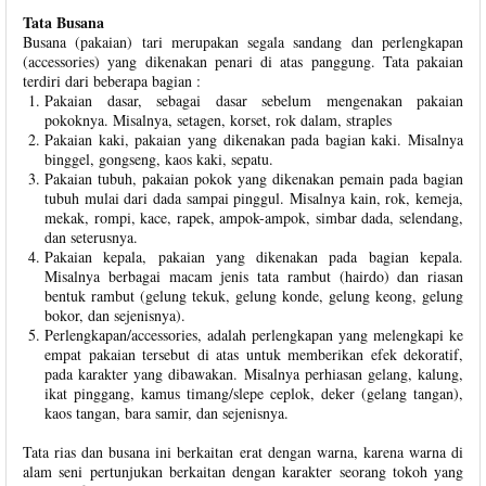
Tata Busana
Busana (pakaian) tari merupakan segala sandang dan perlengkapan
(accessories) yang dikenakan penari di atas panggung. Tata pakaian
terdiri dari beberapa bagian :
Pakaian dasar, sebagai dasar sebelum mengenakan pakaian
pokoknya. Misalnya, setagen, korset, rok dalam, straples
Pakaian kaki, pakaian yang dikenakan pada bagian kaki. Misalnya
binggel, gongseng, kaos kaki, sepatu.
Pakaian tubuh, pakaian pokok yang dikenakan pemain pada bagian
tubuh mulai dari dada sampai pinggul. Misalnya kain, rok, kemeja,
mekak, rompi, kace, rapek, ampok-ampok, simbar dada, selendang,
dan seterusnya.
Pakaian kepala, pakaian yang dikenakan pada bagian kepala.
Misalnya berbagai macam jenis tata rambut (hairdo) dan riasan
bentuk rambut (gelung tekuk, gelung konde, gelung keong, gelung
bokor, dan sejenisnya).
Perlengkapan/accessories, adalah perlengkapan yang melengkapi ke
empat pakaian tersebut di atas untuk memberikan efek dekoratif,
pada karakter yang dibawakan. Misalnya perhiasan gelang, kalung,
ikat pinggang, kamus timang/slepe ceplok, deker (gelang tangan),
kaos tangan, bara samir, dan sejenisnya.
Tata rias dan busana ini berkaitan erat dengan warna, karena warna di
alam seni pertunjukan berkaitan dengan karakter seorang tokoh yang