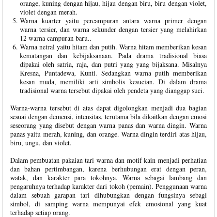
orange, kuning dengan hijau, hijau dengan biru, biru dengan violet,
violet dengan merah.
Warna kuarter yaitu percampuran antara warna primer dengan
warna tersier, dan warna sekunder dengan tersier yang melahirkan
12 warna campuran baru..
Warna netral yaitu hitam dan putih. Warna hitam memberikan kesan
kematangan dan kebijaksanaan. Pada drama tradisional biasa
dipakai oleh satria, raja, dan putri yang yang bijaksana. Misalnya
Kresna, Puntadewa, Kunti. Sedangkan warna putih memberikan
kesan muda, memiliki arti simbolis kesucian. Di dalam drama
tradisional warna tersebut dipakai oleh pendeta yang dianggap suci.
Warna-warna tersebut di atas dapat digolongkan menjadi dua bagian
sesuai dengan demensi, intensitas, terutama bila dikaitkan dengan emosi
seseorang yang disebut dengan warna panas dan warna dingin. Warna
panas yaitu merah, kuning, dan orange. Warna dingin terdiri atas hijau,
biru, ungu, dan violet.
Dalam pembuatan pakaian tari warna dan motif kain menjadi perhatian
dan bahan pertimbangan, karena berhubungan erat dengan peran,
watak, dan karakter para tokohnya. Warna sebagai lambang dan
pengaruhnya terhadap karakter dari tokoh (pemain). Penggunaan warna
dalam sebuah garapan tari dihubungkan dengan fungsinya sebagi
simbol, di samping warna mempunyai efek emosional yang kuat
terhadap setiap orang.