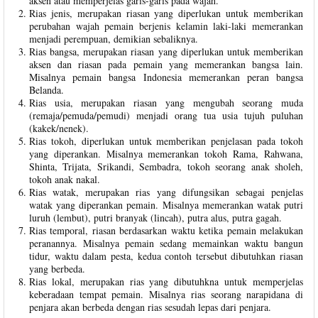
aksen atau memperjelas garis-garis pada wajah.
Rias jenis, merupakan riasan yang diperlukan untuk memberikan
perubahan wajah pemain berjenis kelamin laki-laki memerankan
menjadi perempuan, demikian sebaliknya.
Rias bangsa, merupakan riasan yang diperlukan untuk memberikan
aksen dan riasan pada pemain yang memerankan bangsa lain.
Misalnya pemain bangsa Indonesia memerankan peran bangsa
Belanda.
Rias usia, merupakan riasan yang mengubah seorang muda
(remaja/pemuda/pemudi) menjadi orang tua usia tujuh puluhan
(kakek/nenek).
Rias tokoh, diperlukan untuk memberikan penjelasan pada tokoh
yang diperankan. Misalnya memerankan tokoh Rama, Rahwana,
Shinta, Trijata, Srikandi, Sembadra, tokoh seorang anak sholeh,
tokoh anak nakal.
Rias watak, merupakan rias yang difungsikan sebagai penjelas
watak yang diperankan pemain. Misalnya memerankan watak putri
luruh (lembut), putri branyak (lincah), putra alus, putra gagah.
Rias temporal, riasan berdasarkan waktu ketika pemain melakukan
peranannya. Misalnya pemain sedang memainkan waktu bangun
tidur, waktu dalam pesta, kedua contoh tersebut dibutuhkan riasan
yang berbeda.
Rias lokal, merupakan rias yang dibutuhkna untuk memperjelas
keberadaan tempat pemain. Misalnya rias seorang narapidana di
penjara akan berbeda dengan rias sesudah lepas dari penjara.