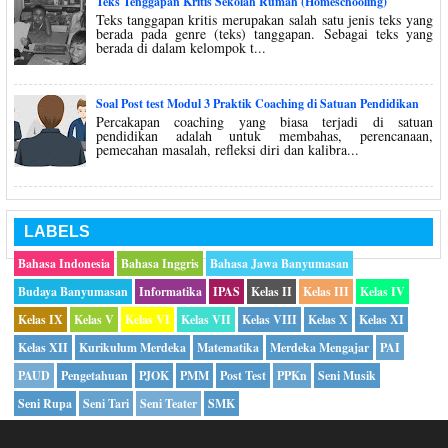
Teks Tenggapan Kritis Sekolah Rumah (Homeschooling)
Teks tanggapan kritis merupakan salah satu jenis teks yang
berada pada genre (teks) tanggapan. Sebagai teks yang
berada di dalam kelompok t...
Soal Post test Modul 3 Praktik Coaching di Satuan Pendidikan
Percakapan coaching yang biasa terjadi di satuan
pendidikan adalah untuk membahas, perencanaan,
pemecahan masalah, refleksi diri dan kalibra...
LABELS
Bahasa Indonesia
Bahasa Inggris
Bahasa Jawa Banyumasan
Budaya Banyumasan
Informatika
IPAS
Kelas II
Kelas III
Kelas IV
Kelas IX
Kelas V
Kelas VI
Kelas VII
Kelas VIII
Kelas X
Kelas XI
Kelas XII
Kurikulum Merdeka
Matematika
Merdeka Mengajar
PAI
PAUD
Pengetahuan
PJOK
PMM
Post Test
PPKn
Seni Musik
Seni Rupa
Seni Tari
Seni Teater
SMK