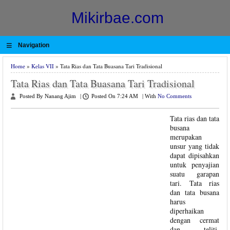
Mikirbae.com
≡
Navigation
Home
»
Kelas VII
» Tata Rias dan Tata Buasana Tari Tradisional
Tata Rias dan Tata Buasana Tari Tradisional
Posted By Nanang Ajim
|
Posted On 7:24 AM
|
With
No Comments
Tata rias dan tata
busana
merupakan
unsur yang tidak
dapat dipisahkan
untuk penyajian
suatu garapan
tari. Tata rias
dan tata busana
harus
diperhaikan
dengan cermat
dan teliti.