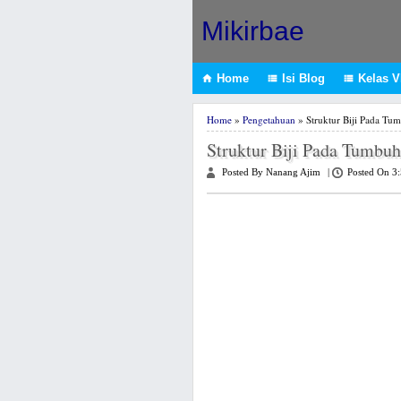
Mikirbae
Home
Isi Blog
Kelas VI



Home
»
Pengetahuan
» Struktur Biji Pada Tu
Struktur Biji Pada Tumbu
Posted By Nanang Ajim
|
Posted On 3