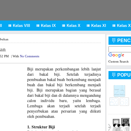
I
Kelas VIII
Kelas IX
Kelas X
Kelas XI
Kelas XI





mbuhan
PENC

han
:52 PM
|
With
No Comments
Custom Search
Biji merupakan perkembangan lebih lanjut
dari bakal biji. Setelah terjadinya
POPU

pembuahan bakal buah berkembang menjadi
buah dan bakal biji berkembang menjadi
biji. Biji merupakan bagian yang berasal
dari bakal biji dan di dalamnya mengandung
calon individu baru, yaitu lembaga.
Lembaga akan terjadi setelah terjadi
penyerbukan atau persarian yang diikuti
oleh pembuahan.
1. Struktur Biji