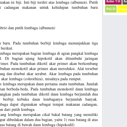
Kelas VII
Ke
amakan isi biji. Inti biji terdiri atas lembaga (albumen). Putih
isi cadangan makanan untuk kehidupan tumbuhan baru
PAUD
Peng
embrio dan putih lembaga (albumen)
 baru. Pada tumbuhan berbiji lembaga menunjukkan tiga
berikut.
embaga merupakan bagian lembaga di agian pangkal lembaga
l. Di bagian ujung hipokotil akan ditumbuhi jaringan
primer. Pada tumbuhan dikotil akar primer akan berkembang
buhan monokotil akar primer akan mereduksi. Alat tersebut
ang dan disebut akar serabut. Akar lembaga pada tumbuhan
akar lembaga (coleorhiza), misalnya pada rumput.
n lembaga merupakan daun pertama suatu tumbuhan. Jumlah
uhan berbeda-beda. Pada tumbuhan monokotil daun lembaga
edangkan pada tumbuhan dikotil daun lembaga berjumlah dua
 berbiji terbuka daun lembaganya berjumlah banyak.
mbaga dapat digunakan sebagai tempat makanan cadangan,
an dari putih lembaga.
tang lembaga merupakan cikal bakal batang yang memiliki
pat dibedakan dalam dua bagian, yaitu 1) ruas batang di atas
ruas batang di bawah daun lembaga (hipokodil)