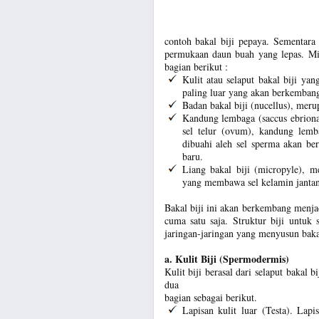
contoh bakal biji pepaya. Sementara 
permukaan daun buah yang lepas. Misal
bagian berikut :
Kulit atau selaput bakal biji ya
paling luar yang akan berkembang 
Badan bakal biji (nucellus), merup
Kandung lembaga (saccus ebriona
sel telur (ovum), kandung lemba
dibuahi aleh sel sperma akan be
baru.
Liang bakal biji (micropyle), m
yang membawa sel kelamin janta
Bakal biji ini akan berkembang menjad
cuma satu saja. Struktur biji untuk
jaringan-jaringan yang menyusun baka
a. Kulit Biji (Spermodermis)
Kulit biji berasal dari selaput bakal bi
dua
bagian sebagai berikut.
Lapisan kulit luar (Testa). Lapi