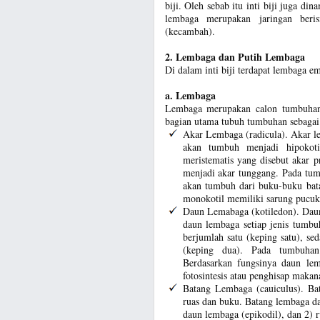
biji. Oleh sebab itu inti biji juga din
lembaga merupakan jaringan ber
(kecambah).
2. Lembaga dan Putih Lembaga
Di dalam inti biji terdapat lembaga 
a. Lembaga
Lembaga merupakan calon tumbuhan
bagian utama tubuh tumbuhan sebagai 
Akar Lembaga (radicula). Akar l
akan tumbuh menjadi hipokoti
meristematis yang disebut akar 
menjadi akar tunggang. Pada tum
akan tumbuh dari buku-buku bat
monokotil memiliki sarung pucuk 
Daun Lemabaga (kotiledon). Dau
daun lembaga setiap jenis tumb
berjumlah satu (keping satu), s
(keping dua). Pada tumbuhan
Berdasarkan fungsinya daun le
fotosintesis atau penghisap makan
Batang Lembaga (cauiculus). Ba
ruas dan buku. Batang lembaga da
daun lembaga (epikodil), dan 2) 