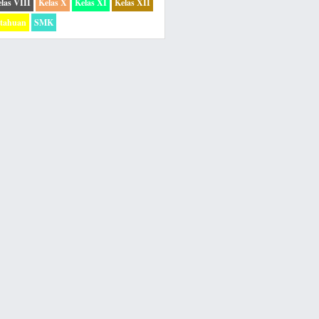
las VIII
Kelas X
Kelas XI
Kelas XII
etahuan
SMK