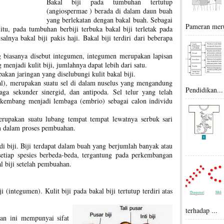
Bakal biji pada tumbuhan tertutup
(angiospermae ) berada di dalam daun buah
yang berlekatan dengan bakal buah. Sebagai
Pameran meru
itu, pada tumbuhan berbiji terbuka bakal biji terletak pada
nya bakal biji pakis haji. Bakal biji terdiri dari beberapa
ng biasanya disebut integumen, integumen merupakan lapisan
menjadi kulit biji, jumlahnya dapat lebih dari satu.
akan jaringan yang diselubungi kulit bakal biji.
l), merupakan suatu sel di dalam nuselus yang mengandung
Pendidikan...
ga sekunder sinergid, dan antipoda. Sel telur yang telah
rkembang menjadi lembaga (embrio) sebagai calon individu
erupakan suatu lubang tempat tempat lewatnya serbuk sari
n dalam proses pembuahan.
i biji. Biji terdapat dalam buah yang berjumlah banyak atau
 setiap spesies berbeda-beda, tergantung pada perkembangan
l biji setelah pembuahan.
ji (integumen). Kulit biji pada bakal biji tertutup terdiri atas
terhadap ...
san ini mempunyai sifat