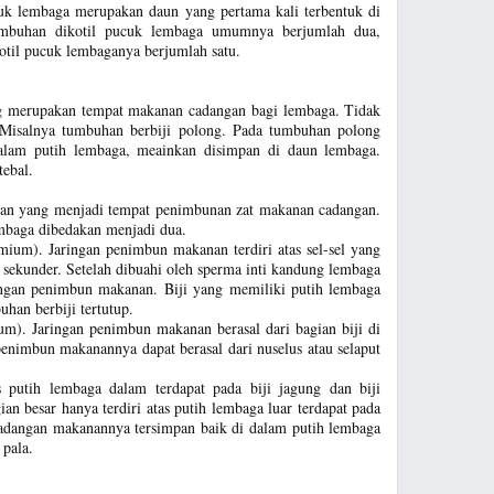
k lembaga merupakan daun yang pertama kali terbentuk di
umbuhan dikotil pucuk lembaga umumnya berjumlah dua,
til pucuk lembaganya berjumlah satu.
ng merupakan tempat makanan cadangan bagi lembaga. Tidak
 Misalnya tumbuhan berbiji polong. Pada tumbuhan polong
alam putih lembaga, meainkan disimpan di daun lembaga.
tebal.
ingan yang menjadi tempat penimbunan zat makanan cadangan.
embaga dibedakan menjadi dua.
um). Jaringan penimbun makanan terdiri atas sel-sel yang
a sekunder. Setelah dibuahi oleh sperma inti kandung lembaga
ngan penimbun makanan. Biji yang memiliki putih lembaga
han berbiji tertutup.
m). Jaringan penimbun makanan berasal dari bagian biji di
enimbun makanannya dapat berasal dari nuselus atau selaput
as putih lembaga dalam terdapat pada biji jagung dan biji
ian besar hanya terdiri atas putih lembaga luar terdapat pada
 cadangan makanannya tersimpan baik di dalam putih lembaga
 pala.