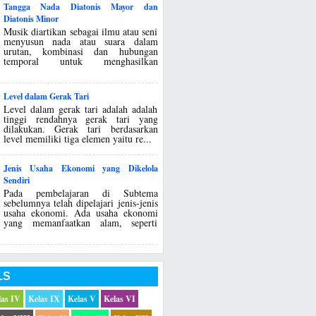
Tangga Nada Diatonis Mayor dan
Diatonis Minor
Musik diartikan sebagai ilmu atau seni
menyusun nada atau suara dalam
urutan, kombinasi dan hubungan
temporal untuk menghasilkan
.
Level dalam Gerak Tari
Level dalam gerak tari adalah adalah
tinggi rendahnya gerak tari yang
dilakukan. Gerak tari berdasarkan
level memiliki tiga elemen yaitu re...
Jenis Usaha Ekonomi yang Dikelola
Sendiri
Pada pembelajaran di Subtema
sebelumnya telah dipelajari jenis-jenis
usaha ekonomi. Ada usaha ekonomi
yang memanfaatkan alam, seperti
LS
las IV
Kelas IX
Kelas V
Kelas VI