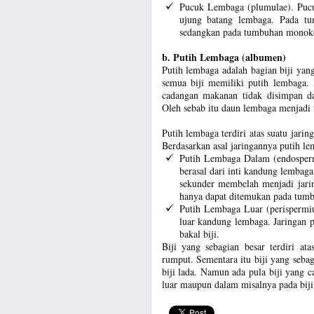
Pucuk Lembaga (plumulae). Pucu
ujung batang lembaga. Pada t
sedangkan pada tumbuhan monoko
b. Putih Lembaga (albumen)
Putih lembaga adalah bagian biji ya
semua biji memiliki putih lembaga.
cadangan makanan tidak disimpan d
Oleh sebab itu daun lembaga menjadi 
Putih lembaga terdiri atas suatu jar
Berdasarkan asal jaringannya putih l
Putih Lembaga Dalam (endospermi
berasal dari inti kandung lembag
sekunder membelah menjadi jari
hanya dapat ditemukan pada tumbu
Putih Lembaga Luar (perispermiu
luar kandung lembaga. Jaringan p
bakal biji.
Biji yang sebagian besar terdiri at
rumput. Sementara itu biji yang sebag
biji lada. Namun ada pula biji yang
luar maupun dalam misalnya pada biji