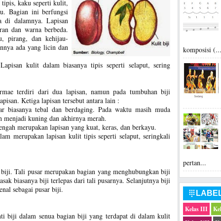
pis, kaku seperti kulit,
tu. Bagian ini berfungsi
a di dalamnya. Lapisan
ran dan warna berbeda.
, pirang, dan kehijau-
nnya ada yang licin dan
komposisi (..
apisan kulit dalam biasanya tipis seperti selaput, sering
ermae terdiri dari dua lapisan, namun pada tumbuhan biji
lapisan. Ketiga lapisan tersebut antara lain :
luar biasanya tebal dan berdaging. Pada waktu masih muda
h menjadi kuning dan akhirnya merah.
 tengah merupakan lapisan yang kuat, keras, dan berkayu.
lam merupakan lapisan kulit tipis seperti selaput, seringkali
pertan...
g biji. Tali pusar merupakan bagian yang menghubungkan biji
sak biasanya biji terlepas dari tali pusarnya. Selanjutnya biji
al sebagai pusar biji.
LABE

Kelas III
Ke
Inti biji dalam senua bagian biji yang terdapat di dalam kulit