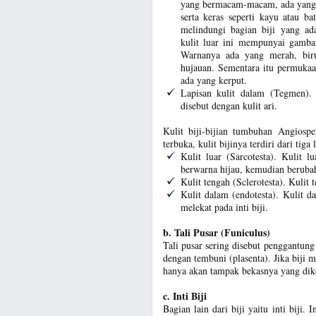
yang bermacam-macam, ada yang ti
serta keras seperti kayu atau ba
melindungi bagian biji yang ad
kulit luar ini mempunyai gamba
Warnanya ada yang merah, biru
hujauan. Sementara itu permukaa
ada yang kerput.
Lapisan kulit dalam (Tegmen). L
disebut dengan kulit ari.
Kulit biji-bijian tumbuhan Angiosp
terbuka, kulit bijinya terdiri dari tiga 
Kulit luar (Sarcotesta). Kulit 
berwarna hijau, kemudian beruba
Kulit tengah (Sclerotesta). Kulit
Kulit dalam (endotesta). Kulit da
melekat pada inti biji.
b. Tali Pusar (Funiculus)
Tali pusar sering disebut penggantun
dengan tembuni (plasenta). Jika biji ma
hanya akan tampak bekasnya yang diken
c. Inti Biji
Bagian lain dari biji yaitu inti biji. 