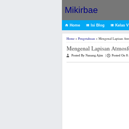
Mikirbae
Home
Isi Blog
Kelas VI



Home
»
Pengetahuan
» Mengenal Lapisan Atm
Mengenal Lapisan Atmosf
Posted By Nanang Ajim
|
Posted On 8