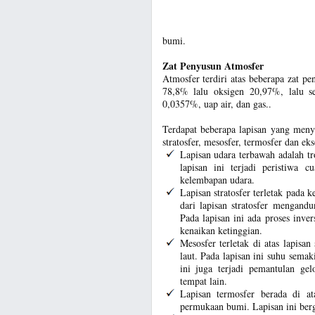
bumi.
Zat Penyusun Atmosfer
Atmosfer terdiri atas beberapa zat p
78,8% lalu oksigen 20,97%, lalu s
0,0357%, uap air, dan gas..
Terdapat beberapa lapisan yang menyu
stratosfer, mesosfer, termosfer dan eks
Lapisan udara terbawah adalah t
lapisan ini terjadi peristiwa c
kelembapan udara.
Lapisan stratosfer terletak pada 
dari lapisan stratosfer mengandu
Pada lapisan ini ada proses inve
kenaikan ketinggian.
Mesosfer terletak di atas lapisa
laut. Pada lapisan ini suhu semak
ini juga terjadi pemantulan ge
tempat lain.
Lapisan termosfer berada di a
permukaan bumi. Lapisan ini ber