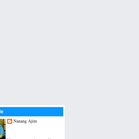
Me
Nanang Ajim
Saya hanya seorang Guru
Sekolah Dasar