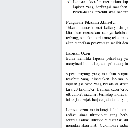
Lapisan eksosfer merupakan lap
lapisan yang berfungsi menahan
benda-benda tersebut akan hancur
Pengaruh Tekanan Atmosfer
Tekanan atmosfer erat kaitanya den
kita akan merasakan adanya kelaina
terbang, semakin berkurang tekanan ud
akan menaikan pesawatnya sedikit demi
Lapisan Ozon
Bumi memiliki lapisan pelindung ya
menyinari bumi. Lapisan pelindung in
seperti payung yang menahan sengat
tersebut yang dinamakan lapisan 
lapisan gas ozon yang berada di strato
kira 20 kilometer. Lapisan ozon terb
ultraviolet matahari terhadap molekul
ini terjadi sejak berjuta-juta tahun yan
Lapisan ozon melindungi kehidupan
radiasi sinar ultraviolet yang ber
seluruh radiasi ultraviolet matahari
mungkin akan mati. Gelombang radias