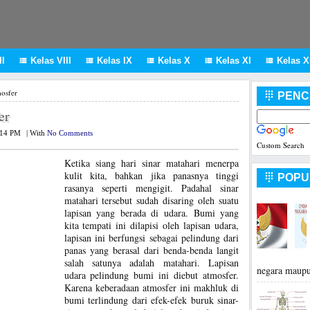
I
Kelas VIII
Kelas IX
Kelas X
Kelas XI
Kelas XI





osfer
PENC

er
:14 PM
|
With
No Comments
Custom Search
Ketika siang hari sinar matahari menerpa
kulit kita, bahkan jika panasnya tinggi
POPU

rasanya seperti mengigit. Padahal sinar
matahari tersebut sudah disaring oleh suatu
lapisan yang berada di udara. Bumi yang
kita tempati ini dilapisi oleh lapisan udara,
lapisan ini berfungsi sebagai pelindung dari
panas yang berasal dari benda-benda langit
salah satunya adalah matahari. Lapisan
negara maupu
udara pelindung bumi ini diebut atmosfer.
Karena keberadaan atmosfer ini makhluk di
bumi terlindung dari efek-efek buruk sinar-