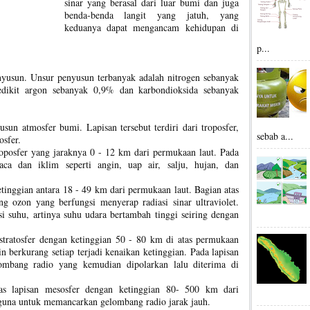
sinar yang berasal dari luar bumi dan juga
benda-benda langit yang jatuh, yang
keduanya dapat mengancam kehidupan di
p...
enyusun. Unsur penyusun terbanyak adalah nitrogen sebanyak
edikit argon sebanyak 0,9% dan karbondioksida sebanyak
sun atmosfer bumi. Lapisan tersebut terdiri dari troposfer,
sebab a...
osfer.
roposfer yang jaraknya 0 - 12 km dari permukaan laut. Pada
uaca dan iklim seperti angin, uap air, salju, hujan, dan
ketinggian antara 18 - 49 km dari permukaan laut. Bagian atas
ng ozon yang berfungsi menyerap radiasi sinar ultraviolet.
rsi suhu, artinya suhu udara bertambah tinggi seiring dengan
n stratosfer dengan ketinggian 50 - 80 km di atas permukaan
in berkurang setiap terjadi kenaikan ketinggian. Pada lapisan
lombang radio yang kemudian dipolarkan lalu diterima di
tas lapisan mesosfer dengan ketinggian 80- 500 km dari
guna untuk memancarkan gelombang radio jarak jauh.