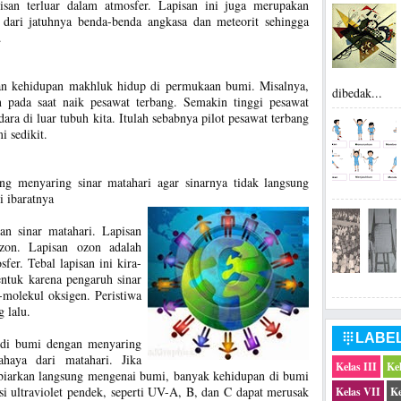
isan terluar dalam atmosfer. Lapisan ini juga merupakan
 dari jatuhnya benda-benda angkasa dan meteorit sehingga
.
gan kehidupan makhluk hidup di permukaan bumi. Misalnya,
dibedak...
n pada saat naik pesawat terbang. Semakin tinggi pesawat
ara di luar tubuh kita. Itulah sebabnya pilot pesawat terbang
 sedikit.
ng menyaring sinar matahari agar sinarnya tidak langsung
i ibaratnya
an sinar matahari. Lapisan
ozon. Lapisan ozon adalah
sfer. Tebal lapisan ini kira-
entuk karena pengaruh sinar
-molekul oksigen. Peristiwa
g lalu.
LABE

 di bumi dengan menyaring
bahaya dari matahari. Jika
Kelas III
Ke
 dibiarkan langsung mengenai bumi, banyak kehidupan di bumi
i ultraviolet pendek, seperti UV-A, B, dan C dapat merusak
Kelas VII
Ke