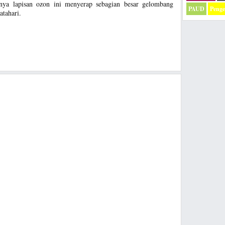
nya lapisan ozon ini menyerap sebagian besar gelombang
PAUD
Peng
atahari.