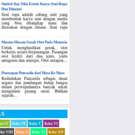
Simbol dan Nilai Estetis Karya Seni Rupa
Dua Dimensi
Seni rupa adalah cabang seni yang
membentuk karya seni dengan media
yang bisa ditangkap mata dan
dirasakan dengan rabaan. Seni rupa
Macam-Macam Gerak Otot Pada Manusia
Untuk menghasilkan gerak, otot
berkerja secara berpasangan. Pasangan
otot terdiri dari dua jenis, yaitu
antagonis dan sinergis. Otot antagon...
Penerapan Pancasila dari Masa Ke Masa
Kedudukan Pancasila sebagai dasar
negara dan pandangan hidup bangsa
dalam perwujudannya banyak sekali
mengalami pasang surut. Bahkan
sejarah...
LS
las IV
Kelas IX
Kelas V
Kelas VI
las VIII
Kelas X
Kelas XI
Kelas XII