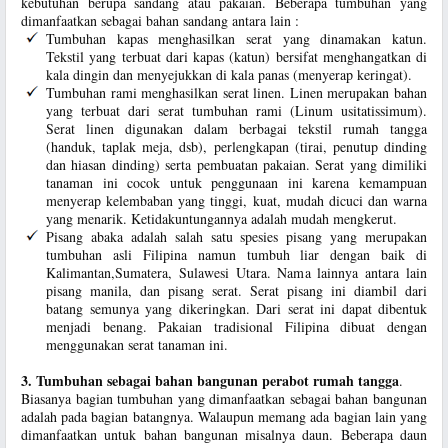
kebutuhan berupa sandang atau pakaian. Beberapa tumbuhan yang
dimanfaatkan sebagai bahan sandang antara lain :
Tumbuhan kapas menghasilkan serat yang dinamakan katun.
Tekstil yang terbuat dari kapas (katun) bersifat menghangatkan di
kala dingin dan menyejukkan di kala panas (menyerap keringat).
Tumbuhan rami menghasilkan serat linen. Linen merupakan bahan
yang terbuat dari serat tumbuhan rami (Linum usitatissimum).
Serat linen digunakan dalam berbagai tekstil rumah tangga
(handuk, taplak meja, dsb), perlengkapan (tirai, penutup dinding
dan hiasan dinding) serta pembuatan pakaian. Serat yang dimiliki
tanaman ini cocok untuk penggunaan ini karena kemampuan
menyerap kelembaban yang tinggi, kuat, mudah dicuci dan warna
yang menarik. Ketidakuntungannya adalah mudah mengkerut.
Pisang abaka adalah salah satu spesies pisang yang merupakan
tumbuhan asli Filipina namun tumbuh liar dengan baik di
Kalimantan,Sumatera, Sulawesi Utara. Nama lainnya antara lain
pisang manila, dan pisang serat. Serat pisang ini diambil dari
batang semunya yang dikeringkan. Dari serat ini dapat dibentuk
menjadi benang. Pakaian tradisional Filipina dibuat dengan
menggunakan serat tanaman ini.
3. Tumbuhan sebagai bahan bangunan perabot rumah tangga
.
Biasanya bagian tumbuhan yang dimanfaatkan sebagai bahan bangunan
adalah pada bagian batangnya. Walaupun memang ada bagian lain yang
dimanfaatkan untuk bahan bangunan misalnya daun. Beberapa daun