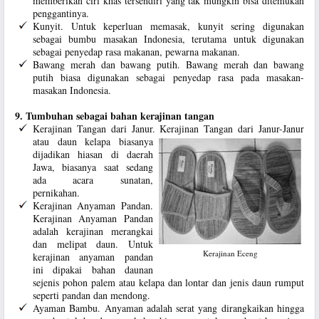
memberikan ciri khas tersendiri yang tak mungkin bisa ditemukan
penggantinya.
Kunyit. Untuk keperluan memasak, kunyit sering digunakan
sebagai bumbu masakan Indonesia, terutama untuk digunakan
sebagai penyedap rasa makanan, pewarna makanan.
Bawang merah dan bawang putih. Bawang merah dan bawang
putih biasa digunakan sebagai penyedap rasa pada masakan-
masakan Indonesia.
9. Tumbuhan sebagai bahan kerajinan tangan
Kerajinan Tangan dari Janur. Kerajinan Tangan dari Janur-Janur
atau daun kelapa biasanya
dijadikan hiasan di daerah
Jawa, biasanya saat sedang
ada acara sunatan,
pernikahan.
Kerajinan Anyaman Pandan.
Kerajinan Anyaman Pandan
adalah kerajinan merangkai
dan melipat daun. Untuk
Kerajinan Eceng
kerajinan anyaman pandan
ini dipakai bahan daunan
sejenis pohon palem atau kelapa dan lontar dan jenis daun rumput
seperti pandan dan mendong.
Ayaman Bambu. Anyaman adalah serat yang dirangkaikan hingga