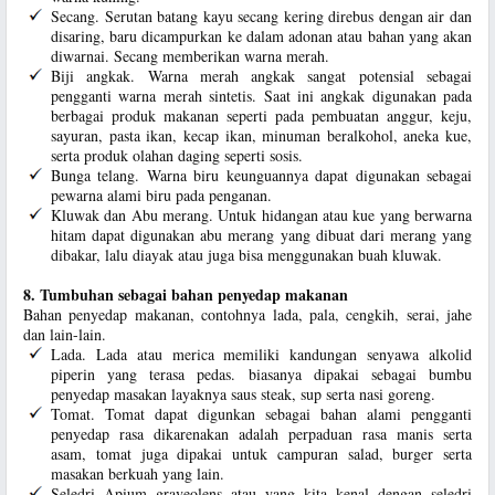
Secang. Serutan batang kayu secang kering direbus dengan air dan
disaring, baru dicampurkan ke dalam adonan atau bahan yang akan
diwarnai. Secang memberikan warna merah.
Biji angkak. Warna merah angkak sangat potensial sebagai
pengganti warna merah sintetis. Saat ini angkak digunakan pada
berbagai produk makanan seperti pada pembuatan anggur, keju,
sayuran, pasta ikan, kecap ikan, minuman beralkohol, aneka kue,
serta produk olahan daging seperti sosis.
Bunga telang. Warna biru keunguannya dapat digunakan sebagai
pewarna alami biru pada penganan.
Kluwak dan Abu merang. Untuk hidangan atau kue yang berwarna
hitam dapat digunakan abu merang yang dibuat dari merang yang
dibakar, lalu diayak atau juga bisa menggunakan buah kluwak.
8. Tumbuhan sebagai bahan penyedap makanan
Bahan penyedap makanan, contohnya lada, pala, cengkih, serai, jahe
dan lain-lain.
Lada. Lada atau merica memiliki kandungan senyawa alkolid
piperin yang terasa pedas. biasanya dipakai sebagai bumbu
penyedap masakan layaknya saus steak, sup serta nasi goreng.
Tomat. Tomat dapat digunkan sebagai bahan alami pengganti
penyedap rasa dikarenakan adalah perpaduan rasa manis serta
asam, tomat juga dipakai untuk campuran salad, burger serta
masakan berkuah yang lain.
Seledri Apium graveolens atau yang kita kenal dengan seledri