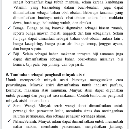
sangat bermanfaat bagi tubuh manusia, selain karena kandungan
Vitamin yang terkandung dalam buah-buahan, juga dapat
dimanfaatkan sebagai bahan obat-obatan. Beberapa tanaman yang
dimanfaatkan buahnya untuk obat-obatan antara lain mahkota
dewa, buah naga, belimbing wuluh, dan alpukat.
Bunga. Bunga paling banyak digunakan sebagai hiasan rumah,
seperti bunga mawar, melati, anggrek dan lain sebagainya. Selain
itu juga dapat dimanfaat sebagai bahan obat-obatan antara lain :
bunga kacapiring, bunga pacar air, bunga kenop, jengger ayam,
dan bunga sepatu.
Biji. Selain sebagai bahan makanan ternyata biji tanaman juga
dapat dimanfaatkan sebagai bahan obat-obatan misalnya biji
kemiri, biji pala, biji pinang, dan biji jarak.
5. Tumbuhan sebagai penghasil minyak atsiri
.
Untuk memperoleh minyak atsiri biasanya menggunakan cara
penyulingan. Minyak atsiri dimanfaatkan untuk industri parfum,
kosmetik, makanan atau minuman. Minyak atsiri dapat digunakan
untuk pewangi dan penguat rasa makanan. Contoh tumbuhan penghasil
minyak atsiri, antara lain :
Serai Wangi. Minyak sereh wangi dapat dimanfaatkan untuk
pewangi dan perawatan kulit, membuka sinus dan meringankan
saluran pernapasan, dan sebagai pengusir serangga alami.
Nilam/Selasih. Minyak nilam dapat dimanfaatkan untuk menambah
nafsu makan, membantu pencernaan, menyehatkan jantung,