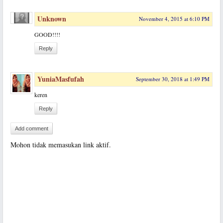
Unknown
November 4, 2015 at 6:10 PM
GOOD!!!!
Reply
YuniaMasfufah
September 30, 2018 at 1:49 PM
keren
Reply
Add comment
Mohon tidak memasukan link aktif.