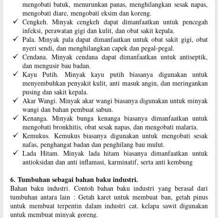
mengobati batuk, menurunkan panas, menghilangkan sesak napas,
mengobati diare, mengobati eksim dan koreng.
Cengkeh. Minyak cengkeh dapat dimanfaatkan untuk pencegah
infeksi, perawatan gigi dan kulit, dan obat sakit kepala.
Pala. Minyak pala dapat dimanfaatkan untuk obat sakit gigi, obat
nyeri sendi, dan menghilangkan capek dan pegal-pegal.
Cendana. Minyak cendana dapat dimanfaatkan untuk antiseptik,
dan mengusir bau badan.
Kayu Putih. Minyak kayu putih biasanya digunakan untuk
menyembuhkan penyakit kulit, anti masuk angin, dan meringankan
pusing dan sakit kepala.
Akar Wangi. Minyak akar wangi biasanya digunakan untuk minyak
wangi dan bahan pembuat sabun.
Kenanga. Minyak bunga kenanga biasanya dimanfaatkan untuk
mengobati bronkhitis, obat sesak napas, dan mengobati malaria.
Kemukus. Kemukus biasanya digunakan untuk mengobati sesak
nafas, penghangat badan dan penghilang bau mulut.
Lada Hitam. Minyak lada hitam biasanya dimanfaatkan untuk
antioksidan dan anti inflamasi, karminatif, serta anti kembung
6. Tumbuhan sebagai bahan baku industri.
Bahan baku industri. Contoh bahan baku industri yang berasal dari
tumbuhan antara lain : Getah karet untuk membuat ban, getah pinus
untuk membuat terpentin dalam industri cat. kelapa sawit digunakan
untuk membuat minyak goreng.