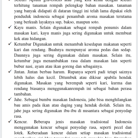
terhitung tanaman rempah pelengkap bahan masakan. tanaman
yang banyak didapati di dataran tinggi ini telah lama dipakai oleh
penduduk indonesia sebagai penambah aroma masakan terutama
yang berkuah layaknya sup, bakso, maupun soto.
Kayu manis. Selain digunakan sebagai rempah penumis dalam
masakan kari, kayu manis juga sering digunakan untuk membuat
kek atau hidangan.
Ketumbar Digunakan untuk menambah kesedapan makanan seperti
kari dan rendang. Buahnya mempunyai aroma pedas dan sedap.
Daunnya juga sering digunakan dalam masakan. Selain itu,
ketumbar juga menambahkan rasa dalam masakan lain seperti
bubur nasi, ayam atau ikan goreng dan sebagainya.
Jintan. Jintan berbau harum. Rupanya seperti padi tetapi saiznya
lebih halus dan kecil. Ditumbuk atau dikisar apabila hendak
digunakan. Masakan yang berempah seperti kari, kurma dan
rendang biasanya menggunakanrempah ini sebagai bahan perasa
tambahan.
Jahe. Sebagai bumbu masakan Indonesia, jahe bisa menghilangkan
bau amis pada ikan atau daging yang hendak diolah. Selain itu,
jahe juga sering digunakan ibu-ibu di nusantara sebagai penyedap
rasa.
Kencur. Beberapa jenis masakan tradisional Indonesia
menggunakan kencur sebagai penyedap rasa, seperti pecel dan
lotek. Keberadaan kencur dalam setiap masakan tradisiomal