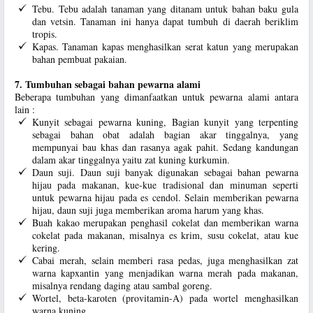
Tebu. Tebu adalah tanaman yang ditanam untuk bahan baku gula
dan vetsin. Tanaman ini hanya dapat tumbuh di daerah beriklim
tropis.
Kapas. Tanaman kapas menghasilkan serat katun yang merupakan
bahan pembuat pakaian.
7. Tumbuhan sebagai bahan pewarna alami
Beberapa tumbuhan yang dimanfaatkan untuk pewarna alami antara
lain :
Kunyit sebagai pewarna kuning, Bagian kunyit yang terpenting
sebagai bahan obat adalah bagian akar tinggalnya, yang
mempunyai bau khas dan rasanya agak pahit. Sedang kandungan
dalam akar tinggalnya yaitu zat kuning kurkumin.
Daun suji. Daun suji banyak digunakan sebagai bahan pewarna
hijau pada makanan, kue-kue tradisional dan minuman seperti
untuk pewarna hijau pada es cendol. Selain memberikan pewarna
hijau, daun suji juga memberikan aroma harum yang khas.
Buah kakao merupakan penghasil cokelat dan memberikan warna
cokelat pada makanan, misalnya es krim, susu cokelat, atau kue
kering.
Cabai merah, selain memberi rasa pedas, juga menghasilkan zat
warna kapxantin yang menjadikan warna merah pada makanan,
misalnya rendang daging atau sambal goreng.
Wortel, beta-karoten (provitamin-A) pada wortel menghasilkan
warna kuning.