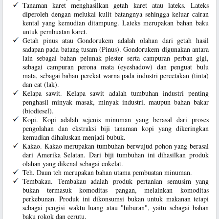
Tanaman karet menghasilkan getah karet atau lateks. Lateks
diperoleh dengan melukai kulit batangnya sehingga keluar cairan
kental yang kemudian ditampung. Lateks merupakan bahan baku
untuk pembuatan karet.
Getah pinus atau Gondorukem adalah olahan dari getah hasil
sadapan pada batang tusam (Pinus). Gondorukem digunakan antara
lain sebagai bahan pelunak plester serta campuran perban gigi,
sebagai campuran perona mata (eyeshadow) dan penguat bulu
mata, sebagai bahan perekat warna pada industri percetakan (tinta)
dan cat (lak).
Kelapa sawit. Kelapa sawit adalah tumbuhan industri penting
penghasil minyak masak, minyak industri, maupun bahan bakar
(biodiesel).
Kopi. Kopi adalah sejenis minuman yang berasal dari proses
pengolahan dan ekstraksi biji tanaman kopi yang dikeringkan
kemudian dihaluskan menjadi bubuk.
Kakao. Kakao merupakan tumbuhan berwujud pohon yang berasal
dari Amerika Selatan. Dari biji tumbuhan ini dihasilkan produk
olahan yang dikenal sebagai cokelat.
Teh. Daun teh merupakan bahan utama pembuatan minuman.
Tembakau. Tembakau adalah produk pertanian semusim yang
bukan termasuk komoditas pangan, melainkan komoditas
perkebunan. Produk ini dikonsumsi bukan untuk makanan tetapi
sebagai pengisi waktu luang atau "hiburan", yaitu sebagai bahan
baku rokok dan cerutu.