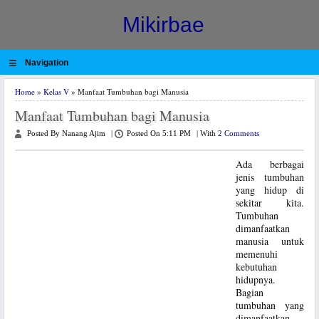
Mikirbae
≡
Navigation
Home
»
Kelas V
» Manfaat Tumbuhan bagi Manusia
Manfaat Tumbuhan bagi Manusia
Posted By Nanang Ajim
|
Posted On 5:11 PM
|
With
2 Comments
Ada berbagai
jenis tumbuhan
yang hidup di
sekitar kita.
Tumbuhan
dimanfaatkan
manusia untuk
memenuhi
kebutuhan
hidupnya.
Bagian
tumbuhan yang
dimanfaatkan