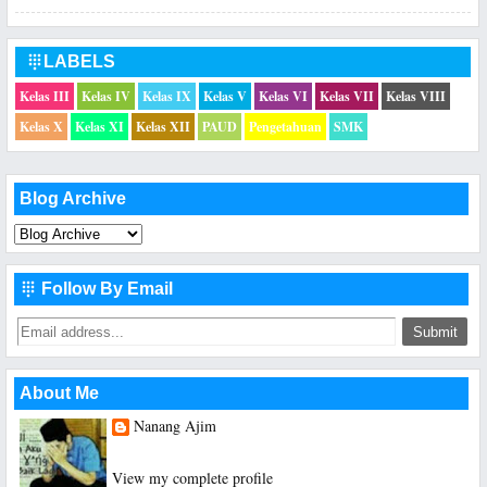
LABELS

Kelas III
Kelas IV
Kelas IX
Kelas V
Kelas VI
Kelas VII
Kelas VIII
Kelas X
Kelas XI
Kelas XII
PAUD
Pengetahuan
SMK
Blog Archive
Follow By Email

About Me
Nanang Ajim
Saya hanya seorang Guru Sekolah Dasar
View my complete profile