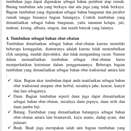
tumbuhan juga dapat digunakan sebagai bahan pembuat atap rumah.
Batang tumbuhan ada yang berkayu dan ada juga yang tidak berkayu.
Bagian tumbuhan yang digunakan sebagai bahan bangunan dan perabot
rumah tangga biasanya bagian batangnya. Contoh tumbuhan yang
dimanfaatkan sebagai bahan bangunan, yaitu tanaman kelapa, jati,
mahoni, kruing, albasia, sengon, dan masih banyak yang lainnya.
4. Tumbuhan sebagai bahan obat-obatan
Tumbuhan dimnfaatkan sebagai bahan obat-obatan karena memiliki
beberapa keunggulan, diantaranya adalah karena tidak menimbulkan
efek samping, mudah diproduksi, dan tidak mengandung racun. Namun
dalam memanfaatkan tumbuhan sebagai obat-obatan harus
memperhatikan ketentuan dalam penggunaannya. Beberapa bagian
tumbuhan yang dimanfaatkan sebagai bahan obat tradisional antara lain
:
Akar. Bagian akar tumbuhan dapat anda manfaatkan sebagai bahan
obat tradisional ataupun obat herbal, misalnya jahe, kencur, kunyit
dan lain sebagainya.
Daun. Bagian tumbuhan seperti daun juga dapat dimanfaatkan
sebagai bahan obat-obatan, misalnya daun pepaya, daun sirih dan
daun jambu biji.
Batang. Tumbuhan yang dimanfaatkan batangnya sebagai bahan
obat-obatan antara lain brantawali, kayu manis, dadap ayam, dan
pulasari.
Buah. Buah juga merupakan salah satu bagian tumbuhan yang