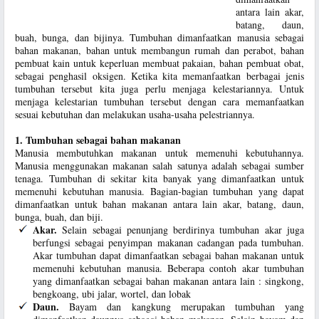
antara lain akar,
batang, daun,
buah, bunga, dan bijinya. Tumbuhan dimanfaatkan manusia sebagai
bahan makanan, bahan untuk membangun rumah dan perabot, bahan
pembuat kain untuk keperluan membuat pakaian, bahan pembuat obat,
sebagai penghasil oksigen. Ketika kita memanfaatkan berbagai jenis
tumbuhan tersebut kita juga perlu menjaga kelestariannya. Untuk
menjaga kelestarian tumbuhan tersebut dengan cara memanfaatkan
sesuai kebutuhan dan melakukan usaha-usaha pelestriannya.
1. Tumbuhan sebagai bahan makanan
Manusia membutuhkan makanan untuk memenuhi kebutuhannya.
Manusia menggunakan makanan salah satunya adalah sebagai sumber
tenaga. Tumbuhan di sekitar kita banyak yang dimanfaatkan untuk
memenuhi kebutuhan manusia. Bagian-bagian tumbuhan yang dapat
dimanfaatkan untuk bahan makanan antara lain akar, batang, daun,
bunga, buah, dan biji.
Akar.
Selain sebagai penunjang berdirinya tumbuhan akar juga
berfungsi sebagai penyimpan makanan cadangan pada tumbuhan.
Akar tumbuhan dapat dimanfaatkan sebagai bahan makanan untuk
memenuhi kebutuhan manusia. Beberapa contoh akar tumbuhan
yang dimanfaatkan sebagai bahan makanan antara lain : singkong,
bengkoang, ubi jalar, wortel, dan lobak
Daun.
Bayam dan kangkung merupakan tumbuhan yang