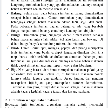
dimanfaatkan daunnya sebagai bahan makanan. Selain bayam dan
kangkung, tumbuhan lain yang juga dimanfaatkan daunnya sebagai
bahan makanan adalah melinjo dan selada.
Batang.
Selain akar, pada bebrapa tumbuhan batang dimanfaatkan
sebagai bahan makanan. Contoh tumbuhan yang dimanfaatkan
batangnya sebagai bahan makanan adalah tebu, sagu, dan enau.
Pada beberapa tumbuhan bagian batangnya ada yang berubah
fungsi menjadi umbi batang, contohnya kentang dan ubi jalar.
Bunga.
Tumbuhan yang bunganya dapat dimanfaatkan sebagai
bahan makanan antara lain adalah kol atau kubis dan bawang. Di
dalam bunga banyak terkandung mineral dan vitamin.
Buah.
Duren, Jeruk, apel, mangga, pepaya, dan pisang merupakan
jenis tumbuhan yang buahnya dapat langsung dimakan oleh kita
tanpa harus diolah terlebih dahuluNamun demikian, beberapa jenis
tumbuhan lain yang dimanfaatkan buahnya sebagai bahan makanan
tidak dapat dimakan langsung, seperti terong dan labusiem.
Biji.
Nasi yang berasal dari beras merupakan makanan pokok yang
sehari-hari kita makan. Selain itu, di Indonesia makanan pokok
lainnya adalah jagung dan gandum. Beras, jagung, dan gandum
merupakan biji-bijian yang merupakan sumber karbohidrat.
Tumbuhan lain yang bijinya dimanfaatkan sebagai bahan makanan
adalah kacang kedelai, kacang tanah, dan kacang panjang.
2. Tumbuhan sebagai bahan pakaian.
Beberapa jenis tumbuhan digunakan manusia untuk memenuhi