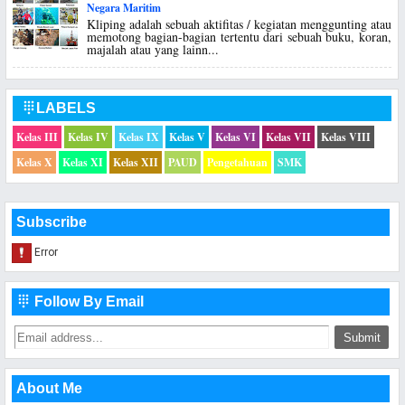
Negara Maritim
Kliping adalah sebuah aktifitas / kegiatan menggunting atau
memotong bagian-bagian tertentu dari sebuah buku, koran,
majalah atau yang lainn...
LABELS

Kelas III
Kelas IV
Kelas IX
Kelas V
Kelas VI
Kelas VII
Kelas VIII
Kelas X
Kelas XI
Kelas XII
PAUD
Pengetahuan
SMK
Subscribe
Follow By Email

About Me