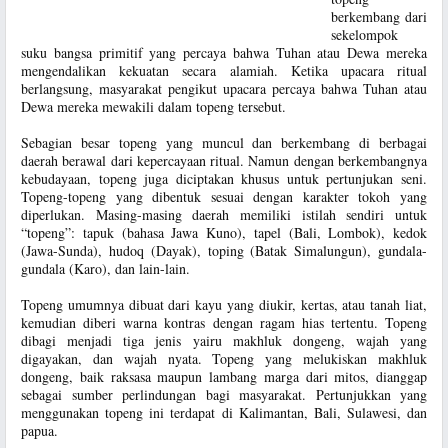
berkembang dari
sekelompok
suku bangsa primitif yang percaya bahwa Tuhan atau Dewa mereka
mengendalikan kekuatan secara alamiah. Ketika upacara ritual
berlangsung, masyarakat pengikut upacara percaya bahwa Tuhan atau
Dewa mereka mewakili dalam topeng tersebut.
Sebagian besar topeng yang muncul dan berkembang di berbagai
daerah berawal dari kepercayaan ritual. Namun dengan berkembangnya
kebudayaan, topeng juga diciptakan khusus untuk pertunjukan seni.
Topeng-topeng yang dibentuk sesuai dengan karakter tokoh yang
diperlukan. Masing-masing daerah memiliki istilah sendiri untuk
“topeng”: tapuk (bahasa Jawa Kuno), tapel (Bali, Lombok), kedok
(Jawa-Sunda), hudoq (Dayak), toping (Batak Simalungun), gundala-
gundala (Karo), dan lain-lain.
Topeng umumnya dibuat dari kayu yang diukir, kertas, atau tanah liat,
kemudian diberi warna kontras dengan ragam hias tertentu. Topeng
dibagi menjadi tiga jenis yairu makhluk dongeng, wajah yang
digayakan, dan wajah nyata. Topeng yang melukiskan makhluk
dongeng, baik raksasa maupun lambang marga dari mitos, dianggap
sebagai sumber perlindungan bagi masyarakat. Pertunjukkan yang
menggunakan topeng ini terdapat di Kalimantan, Bali, Sulawesi, dan
papua.