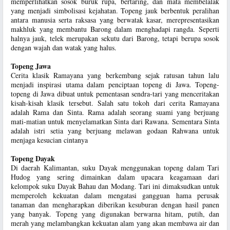
memperlihatkan sosok buruk rupa, bertaring, dan mata membelalak
yang menjadi simbolisasi kejahatan. Topeng jauk berbentuk peralihan
antara manusia serta raksasa yang berwatak kasar, merepresentasikan
makhluk yang membantu Barong dalam menghadapi rangda. Seperti
halnya jauk, telek merupakan sekutu dari Barong, tetapi berupa sosok
dengan wajah dan watak yang halus.
Topeng Jawa
Cerita klasik Ramayana yang berkembang sejak ratusan tahun lalu
menjadi inspirasi utama dalam penciptaan topeng di Jawa. Topeng-
topeng di Jawa dibuat untuk pementasan sendra-tari yang menceritakan
kisah-kisah klasik tersebut. Salah satu tokoh dari cerita Ramayana
adalah Rama dan Sinta. Rama adalah seorang suami yang berjuang
mati-matian untuk menyelamatkan Sinta dari Rawana. Sementara Sinta
adalah istri setia yang berjuang melawan godaan Rahwana untuk
menjaga kesucian cintanya
Topeng Dayak
Di daerah Kalimantan, suku Dayak menggunakan topeng dalam Tari
Hudog yang sering dimainkan dalam upacara keagamaan dari
kelompok suku Dayak Bahau dan Modang. Tari ini dimaksudkan untuk
memperoleh kekuatan dalam mengatasi gangguan hama perusak
tanaman dan mengharapkan diberikan kesuburan dengan hasil panen
yang banyak. Topeng yang digunakan berwarna hitam, putih, dan
merah yang melambangkan kekuatan alam yang akan membawa air dan