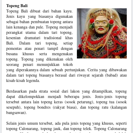
Topeng Bali
Topeng Bali dibuat dari bahan kayu.
Jenis kayu yang biasanya digunakan
sebagai bahan pembuatan topeng antara
lain kenanga dan pule. Topeng menjadi
perangkat utama dalam tari topeng,
kesenian dramatari tradisional khas
Bali. Dalam tari topeng, setiap
pementas atau penari tampil dengan
busana khusus serta mengenakan
topeng. Topeng yang dikenakan oleh
seorang penari menunjukkan tokoh
yang diperakannya dalam sebuah pertunjukan. Cerita yang dibawakan
dalam tari topeng biasanya berasal dari riwayat sejarah (babad) atau
kisah-kisah legenda.
Berdasarkan pada strata sosial dari lakon yang ditampilkan, topeng
dapat dikelompokkan menjadi beberapa jenis. Jenis-jenis topeng
tersebut antara lain topeng keras (sosok petarung), topeng tua (sosok
sesepuh), topeng bondres (rakyat biasa), dan topeng ratu (kalangan
bangsawan).
Selain jenis umum tersebut, ada pula jenis topeng yang khusus, seperti
topeng Calonarang, topeng jauk, dan topeng telek. Topeng Calonarang