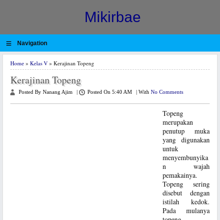
Mikirbae
≡
Navigation
Home
»
Kelas V
» Kerajinan Topeng
Kerajinan Topeng
Posted By Nanang Ajim
|
Posted On 5:40 AM
|
With
No Comments
Topeng
merupakan
penutup muka
yang digunakan
untuk
menyembunyika
n wajah
pemakainya.
Topeng sering
disebut dengan
istilah kedok.
Pada mulanya
topeng