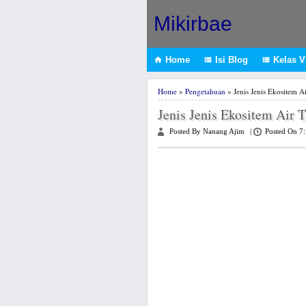
Mikirbae
Home
Isi Blog
Kelas VI



Home
»
Pengetahuan
» Jenis Jenis Ekositem A
Jenis Jenis Ekositem Air 
Posted By Nanang Ajim
|
Posted On 7