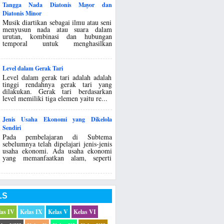
Tangga Nada Diatonis Mayor dan
Diatonis Minor
Musik diartikan sebagai ilmu atau seni
menyusun nada atau suara dalam
urutan, kombinasi dan hubungan
temporal untuk menghasilkan
.
Level dalam Gerak Tari
Level dalam gerak tari adalah adalah
tinggi rendahnya gerak tari yang
dilakukan. Gerak tari berdasarkan
level memiliki tiga elemen yaitu re...
Jenis Usaha Ekonomi yang Dikelola
Sendiri
Pada pembelajaran di Subtema
sebelumnya telah dipelajari jenis-jenis
usaha ekonomi. Ada usaha ekonomi
yang memanfaatkan alam, seperti
LS
las IV
Kelas IX
Kelas V
Kelas VI