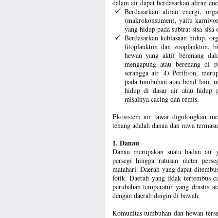
dalam air dapat berdasarkan aliran en
Berdasarkan aliran energi, org
(makrokonsumen), yaitu karnivora
yang hidup pada subtrat sisa-sisa
Berdasarkan kebiasaan hidup, org
fitoplankton dan zooplankton, b
hewan yang aktif berenang dal
mengapung atau berenang di p
serangga air. 4) Perifiton, me
pada tumbuhan atau bend lain, m
hidup di dasar air atau hidup 
misalnya cacing dan remis.
Ekosistem air tawar digolongkan men
tenang adalah danau dan rawa termasuk
1. Danau
Danau merupakan suatu badan air 
persegi hingga ratusan meter perse
matahari. Daerah yang dapat ditembus 
fotik. Daerah yang tidak tertembus c
perubahan temperatur yang drastis a
dengan daerah dingin di bawah.
Komunitas tumbuhan dan hewan terseb