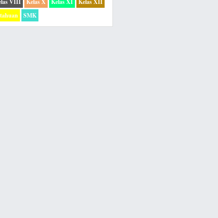
las VIII
Kelas X
Kelas XI
Kelas XII
etahuan
SMK