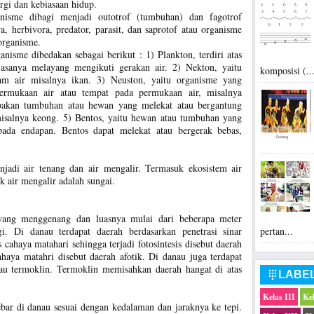
ergi dan kebiasaan hidup.
anisme dibagi menjadi outotrof (tumbuhan) dan fagotrof
, herbivora, predator, parasit, dan saprotof atau organisme
 organisme.
anisme dibedakan sebagai berikut : 1) Plankton, terdiri atas
iasanya melayang mengikuti gerakan air. 2) Nekton, yaitu
komposisi (..
am air misalnya ikan. 3) Neuston, yaitu organisme yang
ermukaan air atau tempat pada permukaan air, misalnya
rupakan tumbuhan atau hewan yang melekat atau bergantung
isalnya keong. 5) Bentos, yaitu hewan atau tumbuhan yang
pada endapan. Bentos dapat melekat atau bergerak bebas,
jadi air tenang dan air mengalir. Termasuk ekosistem air
 air mengalir adalah sungai.
yang menggenang dan luasnya mulai dari beberapa meter
pertan...
gi. Di danau terdapat daerah berdasarkan penetrasi sinar
cahaya matahari sehingga terjadi fotosintesis disebut daerah
ahaya matahri disebut daerah afotik. Di danau juga terdapat
tau termoklin. Termoklin memisahkan daerah hangat di atas
LABE

Kelas III
Ke
ar di danau sesuai dengan kedalaman dan jaraknya ke tepi.