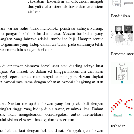
ekosistem. Ekosistem air dibedakan menjadi
dua yaitu ekosistem air tawar dan ekosistem
air laut.
Pendidikan...
 lain variasi suhu tidak mencolok, penetrasi cahaya kurang,
an terpengaruh oleh iklim dan cuaca. Macam tumbuhan yang
edangkan yang lainnya adalah tumbuhan biji. Hampir semua
r. Organisme yang hidup dalam air tawar pada umumnya telah
ar antara lain sebagai berikut :
Pameran meru
di air tawar biasanya bersel satu atau dinding selnya kuat
a hijau. Air masuk ke dalam sel hingga maksimum dan akan
inggi seperti teratai mempunyai akar jangkar. Hewan tingkat
nan osmosisnya sama dengan tekanan osmosis lingkungan atau
kton. Nekton merupakan hewan yang bergerak aktif dengan
ngkat tinggi yang hidup di air tawar, misalnya ikan. Dalam
sis, ikan mengeluarkan osmoregulasi untuk memelihara
ui sistem ekskresi, insang, dan pencernaan.
terhadap ...
ra habitat laut dengan habitat darat. Penggolongan hewan