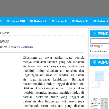
I
Kelas VIII
Kelas IX
Kelas X
Kelas XI
Kelas XI





ir Tawar
PENC

Tawar
:10 PM
|
With
No Comments
Custom Search
Ekosistem air tawar adalah suatu bentuk
menyeluruh atau tatanan yang ada didalam
POPU

air tawar dan sekitarnya yang terdiri dari
makhluk hidup didalam air tersebut dan
lingkungan air tawar itu sendiri. Di dalam
air juga terdapat kehidupan. Berbagai
macam makhluk hidup tinggal di dalam air.
Bahkan keanekaragamannya diperkirakan
melebihi keanekaragaman makhluk hidup di
daratan. Makhluk hidup yang tinggal di
dalam air dan lingkungan sekitarnya juga
membentuk sustu kesatuan yang disebut