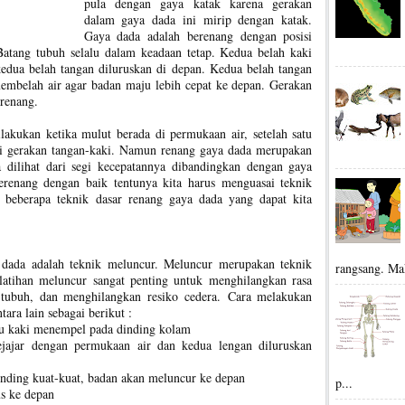
pula dengan gaya katak karena gerakan
dalam gaya dada ini mirip dengan katak.
Gaya dada adalah berenang dengan posisi
atang tubuh selalu dalam keadaan tetap. Kedua belah kaki
edua belah tangan diluruskan di depan. Kedua belah tangan
membelah air agar badan maju lebih cepat ke depan. Gerakan
renang.
lakukan ketika mulut berada di permukaan air, setelah satu
ali gerakan tangan-kaki. Namun renang gaya dada merupakan
 dilihat dari segi kecepatannya dibandingkan dengan gaya
erenang dengan baik tentunya kita harus menguasai teknik
 beberapa teknik dasar renang gaya dada yang dapat kita
a dada adalah teknik meluncur. Meluncur merupakan teknik
rangsang. Ma
latihan meluncur sangat penting untuk menghilangkan rasa
 tubuh, dan menghilangkan resiko cedera. Cara melakukan
ara lain sebagai berikut :
atu kaki menempel pada dinding kolam
jajar dengan permukaan air dan kedua lengan diluruskan
nding kuat-kuat, badan akan meluncur ke depan
p...
s ke depan