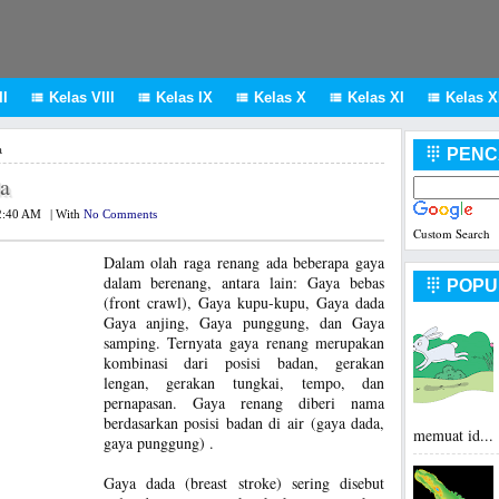
I
Kelas VIII
Kelas IX
Kelas X
Kelas XI
Kelas XI





a
PENC

a
2:40 AM
|
With
No Comments
Custom Search
Dalam olah raga renang ada beberapa gaya
dalam berenang, antara lain: Gaya bebas
POPU

(front crawl), Gaya kupu-kupu, Gaya dada
Gaya anjing, Gaya punggung, dan Gaya
samping. Ternyata gaya renang merupakan
kombinasi dari posisi badan, gerakan
lengan, gerakan tungkai, tempo, dan
pernapasan. Gaya renang diberi nama
berdasarkan posisi badan di air (gaya dada,
memuat id...
gaya punggung) .
Gaya dada (breast stroke) sering disebut