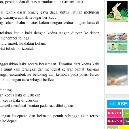
, posisi badan di atas permukaan air (stream line)
i teknik dasar renang gaya dada, untuk latihan meluncur
. Caranya adalah sebagai berikut :
ng selebar bahu di atas kolam dengan kedua tangan lurus di
tolakan kedua kaki dengan kedua tangan diayun ke depan
s menempel telinga.
ahulu masuk ke dalam kolam.
isi tubuh horizontal.
nggerakkan kaki secara bersamaan. Dimulai dari kedua kaki
a tumit kaki terangkat dan mendekat ke arah pantat. Jari-jari
ang/mencambuk ke belakang dan kembali pada posisi lurus.
kukan dengan cara sebagai berikut.
dinding
an kedua kaki diluruskan
n kedua kaki diluruskan
LABE

sambil membuat lecutan pada saat ditutupkan
Kelas III
Ke
dengan kecepatan dan kekuatan penuh sehingga akan terasa
 ke depan
Kelas VII
Ke