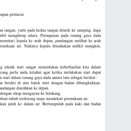
papan peluncur
an tangan, yaitu pada kedua tangan ditarik ke samping, dagu
mbil menghirup udara. Pernapasan pada renang gaya dada
memutar) kepala ke arah depan, pandangan melihat ke arah
ermukaan air. Naiknya kepala diusahakan sedikit mungkin,
g teknik start sangat menentukan keberhasilan kita dalam
 yang perlu anda ketahui agar ketika melakukan start dapat
 start dalam renang gaya dada antara lain sebagai berikut :
n berdiri di atas balok start dengan badan dibungkukkan,
Pandangan diarahkan ke depan.
dengan sikap mengayun ke belakang.
buat tubuh terdorong maju mendekati permukaan air.
i akan jatuh ke dalam air. Bertumpulah pada kaki dan badan