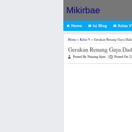
Mikirbae
Home
Isi Blog
Kelas VI



Home
»
Kelas V
» Gerakan Renang Gaya Dad
Gerakan Renang Gaya Dad
Posted By Nanang Ajim
|
Posted On 1