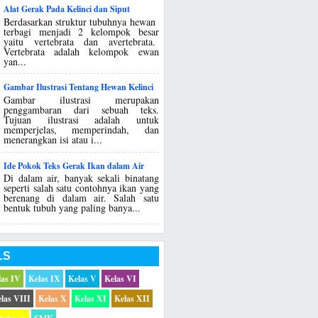
Alat Gerak Pada Kelinci dan Siput
Berdasarkan struktur tubuhnya hewan
terbagi menjadi 2 kelompok besar
yaitu vertebrata dan avertebrata.
Vertebrata adalah kelompok ewan
yan...
Gambar Ilustrasi Tentang Hewan Kelinci
Gambar ilustrasi merupakan
penggambaran dari sebuah teks.
Tujuan ilustrasi adalah untuk
memperjelas, memperindah, dan
menerangkan isi atau i...
Ide Pokok Teks Gerak Ikan dalam Air
Di dalam air, banyak sekali binatang
seperti salah satu contohnya ikan yang
berenang di dalam air. Salah satu
bentuk tubuh yang paling banya...
LS
las IV
Kelas IX
Kelas V
Kelas VI
las VIII
Kelas X
Kelas XI
Kelas XII