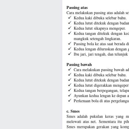
Passing atas
Cara melakukan passing atas adalah se
Kedua kaki dibuka selebar bahu.
Kedua lutut ditekuk dengan bada
Kedua lutut sikapnya mengeper.
Kedua tangan ditekuk dengan ked
mangkuk setengah lingkaran.
Passing bola ke atas saat berada d
Kedua lengan diluruskan dengan 
Ibu jari, jari tengah, dan telun
Passing bawah
Cara melakukan passing bawah ada
Kedua kaki dibuka selebar bahu.
Kedua lutut ditekuk dengan badan
Kedua lutut digerakkan mengeper 
Kedua tangan berpegangan, telap
Ayunkan kedua lengan ke depan a
Perkenaan bola di atas pergelanga
c. Smes
Smes adalah pukulan keras yang m
melewati atas net. Sementara itu p
Smes merupakan gerakan yang komple