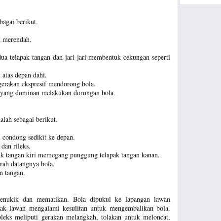
bagai berikut.
n merendah.
ua telapak tangan dan jari-jari membentuk cekungan seperti
i atas depan dahi.
gerakan ekspresif mendorong bola.
juk yang dominan melakukan dorongan bola.
lah sebagai berikut.
 condong sedikit ke depan.
dan rileks.
ak tangan kiri memegang punggung telapak tangan kanan.
rah datangnya bola.
n tangan.
enukik dan mematikan. Bola dipukul ke lapangan lawan
ihak lawan mengalami kesulitan untuk mengembalikan bola.
ks meliputi gerakan melangkah, tolakan untuk meloncat,