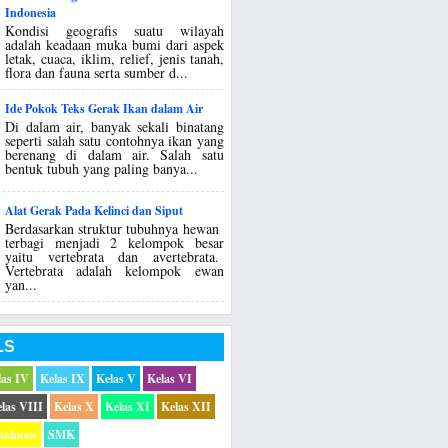
Indonesia
Kondisi geografis suatu wilayah
adalah keadaan muka bumi dari aspek
letak, cuaca, iklim, relief, jenis tanah,
flora dan fauna serta sumber d...
Ide Pokok Teks Gerak Ikan dalam Air
Di dalam air, banyak sekali binatang
seperti salah satu contohnya ikan yang
berenang di dalam air. Salah satu
bentuk tubuh yang paling banya...
Alat Gerak Pada Kelinci dan Siput
Berdasarkan struktur tubuhnya hewan
terbagi menjadi 2 kelompok besar
yaitu vertebrata dan avertebrata.
Vertebrata adalah kelompok ewan
yan...
LS
las IV
Kelas IX
Kelas V
Kelas VI
las VIII
Kelas X
Kelas XI
Kelas XII
etahuan
SMK