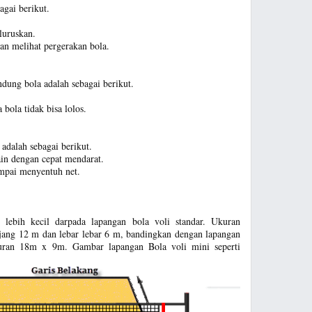
gai berikut.
luruskan.
an melihat pergerakan bola.
ung bola adalah sebagai berikut.
bola tidak bisa lolos.
dalah sebagai berikut.
in dengan cepat mendarat.
mpai menyentuh net.
lebih kecil darpada lapangan bola voli standar. Ukuran
njang 12 m dan lebar lebar 6 m, bandingkan dengan lapangan
kuran 18m x 9m. Gambar lapangan Bola voli mini seperti