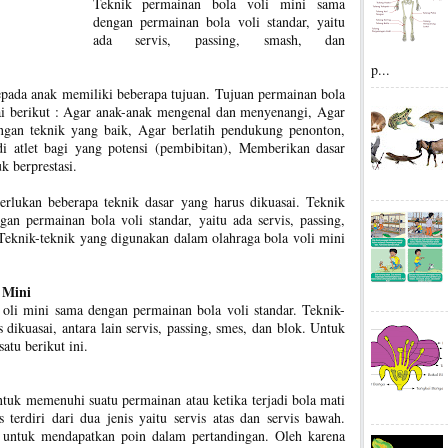
Teknik permainan bola voli mini sama
dengan permainan bola voli standar, yaitu
ada servis, passing, smash, dan
p...
epada anak memiliki beberapa tujuan. Tujuan permainan bola
gai berikut : Agar anak-anak mengenal dan menyenangi, Agar
ngan teknik yang baik, Agar berlatih pendukung penonton,
di atlet bagi yang potensi (pembibitan), Memberikan dasar
uk berprestasi.
rlukan beberapa teknik dasar yang harus dikuasai. Teknik
n permainan bola voli standar, yaitu ada servis, passing,
eknik-teknik yang digunakan dalam olahraga bola voli mini
 Mini
 oli mini sama dengan permainan bola voli standar. Teknik-
 dikuasai, antara lain servis, passing, smes, dan blok. Untuk
satu berikut ini.
ntuk memenuhi suatu permainan atau ketika terjadi bola mati
 terdiri dari dua jenis yaitu servis atas dan servis bawah.
l untuk mendapatkan poin dalam pertandingan. Oleh karena