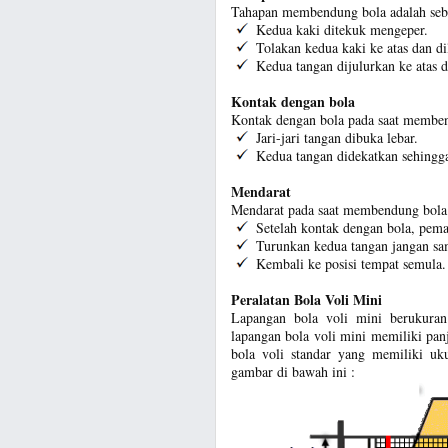
Tahapan membendung bola adalah seba
Kedua kaki ditekuk mengeper.
Tolakan kedua kaki ke atas dan di
Kedua tangan dijulurkan ke atas d
Kontak dengan bola
Kontak dengan bola pada saat membend
Jari-jari tangan dibuka lebar.
Kedua tangan didekatkan sehingga 
Mendarat
Mendarat pada saat membendung bola a
Setelah kontak dengan bola, pema
Turunkan kedua tangan jangan sa
Kembali ke posisi tempat semula.
Peralatan Bola Voli Mini
Lapangan bola voli mini berukuran 
lapangan bola voli mini memiliki pa
bola voli standar yang memiliki u
gambar di bawah ini :