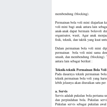
membendung (blocking).
Permainan bola voli mini diajarkan k
voli mini bagi anak antara lain seba
anak-anak dapat bermain bolavoli de
organisator, wasit, Agar anak menja
fisik, teknik, dan taktik yang kuat unt
Dalam permainan bola voli mini dipe
permainan bola voli mini sama denga
smash, dan membendung (blocking). T
antara lain sebagai berikut :
Teknik-teknik Permainan Bola Voli
Pada dasarnya teknik permainan bola
teknik permainan bola voli yang harus
lebih jelasnya akan diuraikan satu per 
a. Servis
Servis adalah pukulan bola pertama u
dan perpindahan bola. Pukulan servis
Pukulan servis sebagai pukulan awa