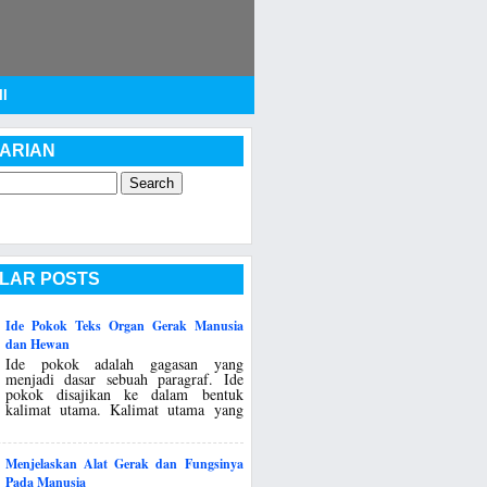
I
ARIAN
LAR POSTS
Ide Pokok Teks Organ Gerak Manusia
dan Hewan
Ide pokok adalah gagasan yang
menjadi dasar sebuah paragraf. Ide
pokok disajikan ke dalam bentuk
kalimat utama. Kalimat utama yang
Menjelaskan Alat Gerak dan Fungsinya
Pada Manusia