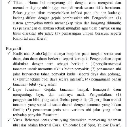
Tikus . Hama Ini menyerang ubi dengan cara mengerat dan
memakan daging ubi hingga menjadi rusak secara tidak beraturan.
Bekas gigitan tikus menyebabkan infeksi pada ubi dan kadang-
kadang diikuti dengan gejala pembusukan ubi. Pengendalian: (1)
sistem gerepyokan untuk menangkap tikus dan langsung dibunuh;
(2) penyiangan dilakukan sebaik mungkin agar tidak banyak sarang
tikus disekitar ubi jalar; (3) pemasangan umpan beracun, seperti
Ramortal atau Klerat.
Penyakit
Kudis atau Scab.Gejala: adanya benjolan pada tangkai sereta urat
daun, dan daun-daun berkerut seperti kerupuk. Pengendalian dapat
dilakukan dengan cara sebagai berikut : (1)pergiliran/rotasi
tanaman untuk memutus siklus hidup penyakit; (2) penanaman ubi
jalar bervarietas tahan penyakit kudis, seperti daya dan gedang;,
(3) kultur teknik budi daya secara intensif;, (4) penggunaan bahan
tanaman (bibit) yang sehat.
Layu fusarium. Gejala: tanaman tampak lemas,urat daun
menguning, layu, dan akhirnya mati. Pengendalian: (1)
penggunaan bibit yang sehat (bebas penyakit); (2) pergiliran /rotasi
tanaman yang serasi di suatu daerah dengan tanaman yang bukan
famili; (3) penanaman jenis atau varietas ubi jalar yang tahan
terhadap penyakit Fusarium.
Virus. Beberapa jenis virus yang ditemukan menyerang tanaman
ubi jalar adalah Internal Cork, Chlorotic Leaf Spot, Yellow Dwarf.