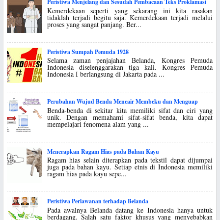
Peristiwa Menjelang dan Sesudah Pembacaan Teks Proklamasi
Kemerdekaan seperti yang sekarang ini kita rasakan
tidaklah terjadi begitu saja. Kemerdekaan terjadi melalui
proses yang sangat panjang. Ber...
Peristiwa Sumpah Pemuda 1928
Selama zaman penjajahan Belanda, Kongres Pemuda
Indonesia diselenggarakan tiga kali. Kongres Pemuda
Indonesia I berlangsung di Jakarta pada ...
Perubahan Wujud Benda Mencair Membeku dan Menguap
Benda-benda di sekitar kita memiliki sifat dan ciri yang
unik. Dengan memahami sifat-sifat benda, kita dapat
mempelajari fenomena alam yang ...
Menerapkan Ragam Hias pada Bahan Kayu
Ragam hias selain diterapkan pada tekstil dapat dijumpai
juga pada bahan kayu. Setiap etnis di Indonesia memiliki
ragam hias pada kayu sepe...
Peristiwa Perlawanan terhadap Belanda
Pada awalnya Belanda datang ke Indonesia hanya untuk
berdagang. Salah satu faktor khusus yang menyebabkan