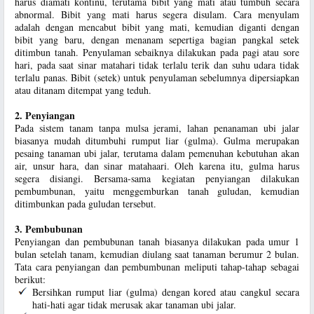
harus diamati kontinu, terutama bibit yang mati atau tumbuh secara
abnormal. Bibit yang mati harus segera disulam. Cara menyulam
adalah dengan mencabut bibit yang mati, kemudian diganti dengan
bibit yang baru, dengan menanam sepertiga bagian pangkal setek
ditimbun tanah. Penyulaman sebaiknya dilakukan pada pagi atau sore
hari, pada saat sinar matahari tidak terlalu terik dan suhu udara tidak
terlalu panas. Bibit (setek) untuk penyulaman sebelumnya dipersiapkan
atau ditanam ditempat yang teduh.
2. Penyiangan
Pada sistem tanam tanpa mulsa jerami, lahan penanaman ubi jalar
biasanya mudah ditumbuhi rumput liar (gulma). Gulma merupakan
pesaing tanaman ubi jalar, terutama dalam pemenuhan kebutuhan akan
air, unsur hara, dan sinar matahaari. Oleh karena itu, gulma harus
segera disiangi. Bersama-sama kegiatan penyiangan dilakukan
pembumbunan, yaitu menggemburkan tanah guludan, kemudian
ditimbunkan pada guludan tersebut.
3. Pembubunan
Penyiangan dan pembubunan tanah biasanya dilakukan pada umur 1
bulan setelah tanam, kemudian diulang saat tanaman berumur 2 bulan.
Tata cara penyiangan dan pembumbunan meliputi tahap-tahap sebagai
berikut:
Bersihkan rumput liar (gulma) dengan kored atau cangkul secara
hati-hati agar tidak merusak akar tanaman ubi jalar.