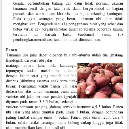
Gejala: pertumbuhan batang dan daun tidak normal, ukuran
tanaman kecil dengan tata letak daun bergerombol di bagian
puncak, dan warna daun klorosis atau hijau kekuning-kuningan.
Pada tingkat serangan yang berat, tanaman ubi jalar tidak
menghasilkan. Pengendalian: (1) penggunaan bibit yang sehat dan
bebas virus; (2) pergiliran/rotasi tanaman selama beberapa tahun,
terutama di daerah basis (endemis) virus; (3)
pembongkaran/eradikasi tanaman untuk dimusnahkan.
Panen
Tanaman ubi jalar dapat dipanen bila ubi-ubinya sudah tua (matang
fisiologis). Ciri-ciri ubi jalar
matang, antara lain: bila kandungan
tepungnya sudah maksimum, ditandai
dengan kadar serat yang rendah dan bila
direbus (dikukus) rasanya enak serta tidak
berair. Penentuan waktu panen ubi jalar
didasarkan atas umur tanaman. Jenis atau
varietas ubi jalar berumur pendek (genjah)
dipanen pada umur 3-3,5 bulan, sedangkan
varietas berumur panjang (dalam) sewaktu berumur 4,5-5 bulan. Panen
ubi jalar yang ideal dimulai pada umur 3 bulan, dengan penundaan
paling lambat sampai umur 4 bulan. Panen pada umur lebih dari 4
bulan, selain resiko serangan hama boleng cukup tinggi, juga tidak
akan memberikan kenaikan hasil ubi.