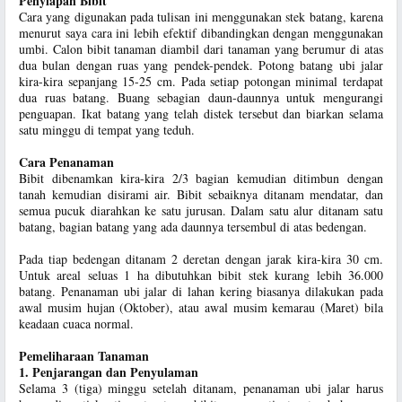
Penyiapan Bibit
Cara yang digunakan pada tulisan ini menggunakan stek batang, karena
menurut saya cara ini lebih efektif dibandingkan dengan menggunakan
umbi. Calon bibit tanaman diambil dari tanaman yang berumur di atas
dua bulan dengan ruas yang pendek-pendek. Potong batang ubi jalar
kira-kira sepanjang 15-25 cm. Pada setiap potongan minimal terdapat
dua ruas batang. Buang sebagian daun-daunnya untuk mengurangi
penguapan. Ikat batang yang telah distek tersebut dan biarkan selama
satu minggu di tempat yang teduh.
Cara Penanaman
Bibit dibenamkan kira-kira 2/3 bagian kemudian ditimbun dengan
tanah kemudian disirami air. Bibit sebaiknya ditanam mendatar, dan
semua pucuk diarahkan ke satu jurusan. Dalam satu alur ditanam satu
batang, bagian batang yang ada daunnya tersembul di atas bedengan.
Pada tiap bedengan ditanam 2 deretan dengan jarak kira-kira 30 cm.
Untuk areal seluas 1 ha dibutuhkan bibit stek kurang lebih 36.000
batang. Penanaman ubi jalar di lahan kering biasanya dilakukan pada
awal musim hujan (Oktober), atau awal musim kemarau (Maret) bila
keadaan cuaca normal.
Pemeliharaan Tanaman
1. Penjarangan dan Penyulaman
Selama 3 (tiga) minggu setelah ditanam, penanaman ubi jalar harus