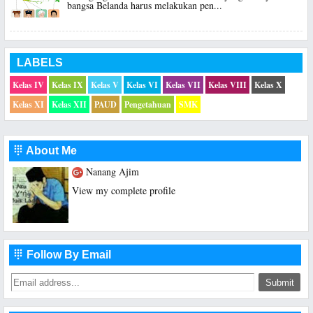
bangsa Belanda harus melakukan pen...
LABELS
Kelas IV
Kelas IX
Kelas V
Kelas VI
Kelas VII
Kelas VIII
Kelas X
Kelas XI
Kelas XII
PAUD
Pengetahuan
SMK
About Me

Nanang Ajim
View my complete profile
Follow By Email
