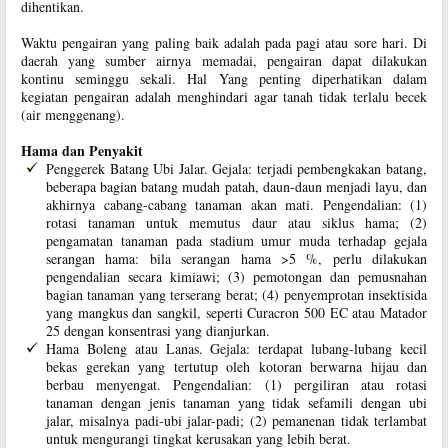
dihentikan.
Waktu pengairan yang paling baik adalah pada pagi atau sore hari. Di
daerah yang sumber airnya memadai, pengairan dapat dilakukan
kontinu seminggu sekali. Hal Yang penting diperhatikan dalam
kegiatan pengairan adalah menghindari agar tanah tidak terlalu becek
(air menggenang).
Hama dan Penyakit
Penggerek Batang Ubi Jalar. Gejala: terjadi pembengkakan batang,
beberapa bagian batang mudah patah, daun-daun menjadi layu, dan
akhirnya cabang-cabang tanaman akan mati. Pengendalian: (1)
rotasi tanaman untuk memutus daur atau siklus hama; (2)
pengamatan tanaman pada stadium umur muda terhadap gejala
serangan hama: bila serangan hama >5 %, perlu dilakukan
pengendalian secara kimiawi; (3) pemotongan dan pemusnahan
bagian tanaman yang terserang berat; (4) penyemprotan insektisida
yang mangkus dan sangkil, seperti Curacron 500 EC atau Matador
25 dengan konsentrasi yang dianjurkan.
Hama Boleng atau Lanas. Gejala: terdapat lubang-lubang kecil
bekas gerekan yang tertutup oleh kotoran berwarna hijau dan
berbau menyengat. Pengendalian: (1) pergiliran atau rotasi
tanaman dengan jenis tanaman yang tidak sefamili dengan ubi
jalar, misalnya padi-ubi jalar-padi; (2) pemanenan tidak terlambat
untuk mengurangi tingkat kerusakan yang lebih berat.