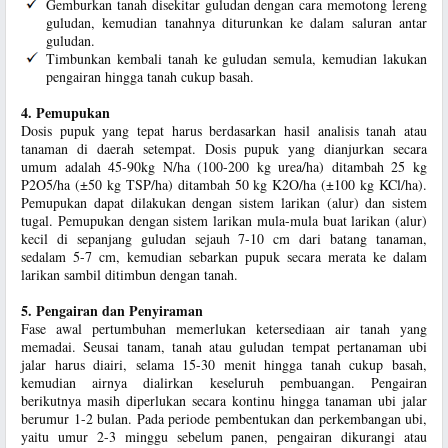
Gemburkan tanah disekitar guludan dengan cara memotong lereng
guludan, kemudian tanahnya diturunkan ke dalam saluran antar
guludan.
Timbunkan kembali tanah ke guludan semula, kemudian lakukan
pengairan hingga tanah cukup basah.
4. Pemupukan
Dosis pupuk yang tepat harus berdasarkan hasil analisis tanah atau
tanaman di daerah setempat. Dosis pupuk yang dianjurkan secara
umum adalah 45-90kg N/ha (100-200 kg urea/ha) ditambah 25 kg
P2O5/ha (±50 kg TSP/ha) ditambah 50 kg K2O/ha (±100 kg KCl/ha).
Pemupukan dapat dilakukan dengan sistem larikan (alur) dan sistem
tugal. Pemupukan dengan sistem larikan mula-mula buat larikan (alur)
kecil di sepanjang guludan sejauh 7-10 cm dari batang tanaman,
sedalam 5-7 cm, kemudian sebarkan pupuk secara merata ke dalam
larikan sambil ditimbun dengan tanah.
5. Pengairan dan Penyiraman
Fase awal pertumbuhan memerlukan ketersediaan air tanah yang
memadai. Seusai tanam, tanah atau guludan tempat pertanaman ubi
jalar harus diairi, selama 15-30 menit hingga tanah cukup basah,
kemudian airnya dialirkan keseluruh pembuangan. Pengairan
berikutnya masih diperlukan secara kontinu hingga tanaman ubi jalar
berumur 1-2 bulan. Pada periode pembentukan dan perkembangan ubi,
yaitu umur 2-3 minggu sebelum panen, pengairan dikurangi atau