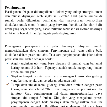
Penyimpanan
Hasil panen ubi jalar dikumpulkan di lokasi yang cukup strategis, aman
dan mudah dijangkau oleh angkutan. Setelah hasil panen sampai di
rumah perlu dilakukan pemilahan dan penyortiran. Penyortiran
dilakukan untuk memilih umbi yang berwarna bersih terlihat dari kulit
umbi yang segar serta yang cacat terutama terlihat dari ukuran besarnya
umbi serta bercak hitam/garisgaris pada daging umbi.
Penanganan pascapanen ubi jalar biasanya ditujukan untuk
mempertahankan daya simpan. Penyimpanan ubi yang paling baik
dilakukan dalam pasir atau abu. Tata cara penyimpanan ubi jalar dalam
pasir atau abu adalah sebagai berikut:
Angin-anginkan ubi yang baru dipanen di tempat yang berlantai
kering selama 2-3 hari. Tujuanya adalah untuk mengurangi kadar
air dalam ubi jalar.
Siapkan tempat penyimpanan berupa ruangan khusus atau gudang
yang kering, sejuk, dan peredaran udaranya baik.
Tumpukkan ubi di lantai gudang, kemudian timbun dengan pasir
kering atau abu setebal 20-30 cm hingga semua permukaan ubi
tertutup. Cara penyimpanan ini dapat mempertahankan daya
simpan ubi sampai 5 bulan. Ubi jalar yang mengalami proses
penyimpanan dengan baik biasanya akan menghasilkan rasa ubi
yang manis dan enak bila dibandingkan dengan ubi yang baru