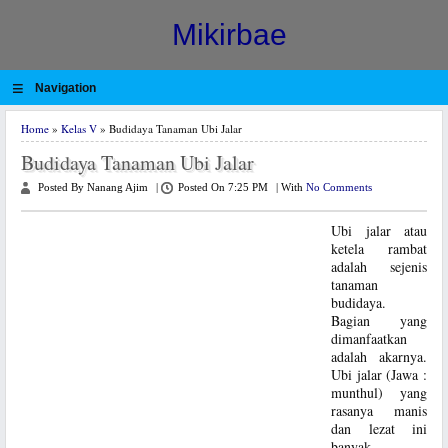
Mikirbae
≡
Navigation
Home
»
Kelas V
» Budidaya Tanaman Ubi Jalar
Budidaya Tanaman Ubi Jalar
Posted By Nanang Ajim
|
Posted On 7:25 PM
|
With
No Comments
Ubi jalar atau
ketela rambat
adalah sejenis
tanaman
budidaya.
Bagian yang
dimanfaatkan
adalah akarnya.
Ubi jalar (Jawa :
munthul) yang
rasanya manis
dan lezat ini
banyak