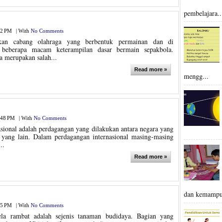
pembelajara..
12 PM
|
With
No Comments
kan cabang olahraga yang berbentuk permainan dan di
 beberapa macam keterampilan dasar bermain sepakbola.
 merupakan salah...
Read more »
mengg...
:48 PM
|
With
No Comments
sional adalah perdagangan yang dilakukan antara negara yang
 yang lain. Dalam perdagangan internasional masing-masing
..
Read more »
dan kemampu
25 PM
|
With
No Comments
tela rambat adalah sejenis tanaman budidaya. Bagian yang