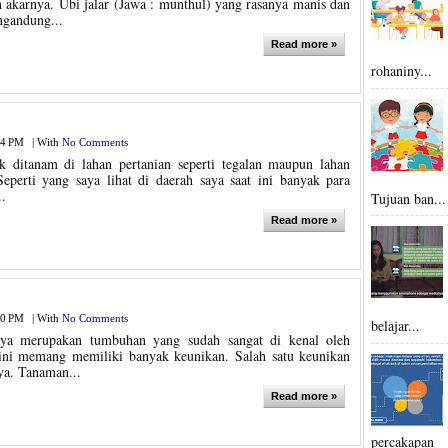
 akarnya. Ubi jalar (Jawa : munthul) yang rasanya manis dan
ngandung...
Read more »
rohaniny...
14 PM
|
With
No Comments
ak ditanam di lahan pertanian seperti tegalan maupun lahan
Seperti yang saya lihat di daerah saya saat ini banyak para
..
Tujuan ban...
Read more »
10 PM
|
With
No Comments
belajar...
ya merupakan tumbuhan yang sudah sangat di kenal oleh
ini memang memiliki banyak keunikan. Salah satu keunikan
ya. Tanaman...
Read more »
percakapan 