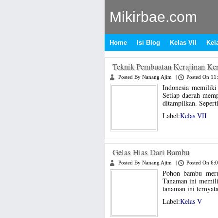
Mikirbae.com
Home
Isi Blog
Kelas VII
Kela
Teknik Pembuatan Kerajinan Ke
Posted By Nanang Ajim
|
Posted On 11
Indonesia memiliki
Setiap daerah memp
ditampilkan. Seperti
Label:
Kelas VII
Gelas Hias Dari Bambu
Posted By Nanang Ajim
|
Posted On 6:
Pohon bambu meru
Tanaman ini memili
tanaman ini ternyata
Label:
Kelas V