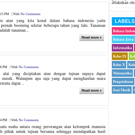
dilakukan ole
:15 PM
|
With
No Comments
m atau yang kita kenal dalam bahasa indonesia yaitu
LABELS
pernah booming sekitar beberapa tahun yang lalu. Tanaman
adalah tanaman...
Bahasa Indon
Read more »
Bahasa Jawa
Informatika
Kelas IX
Ke
Kelas X
Kel
16 PM
|
With
No Comments
 alat yang diciptakan atau dengan tujuan supaya dapat
Matematika
a musik. Walaupun apa saja yang dapat menghasilan suara
Pengetahuan
tentu dapat...
Seni Musik
Read more »
44 PM
|
With
No Comments
uatu usaha antara orang perorangan atau kelompok manusia
ah pihak untuk tujuan bersama sehingga mendapatkan hasil