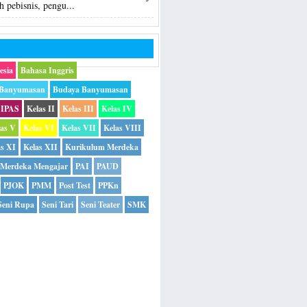
h pebisnis, pengu...
esia
Bahasa Inggris
 Banyumasan
Budaya Banyumasan
IPAS
Kelas II
Kelas III
Kelas IV
las V
Kelas VI
Kelas VII
Kelas VIII
as XI
Kelas XII
Kurikulum Merdeka
Merdeka Mengajar
PAI
PAUD
PJOK
PMM
Post Test
PPKn
Seni Rupa
Seni Tari
Seni Teater
SMK