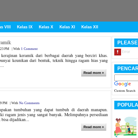
s VIII
Kelas IX
Kelas X
Kelas XI
Kelas XII
ramik
PLEASE
:23 PM
|
With
1 Comment
 kerajinan keramik dari berbagai daerah yang berciri khas.
unyai keunikan dari bentuk, teknik hingga ragam hias yang
...
PENCAR
Read more »
Custom Search
09 PM
|
With
No Comments
POPULA
pakan tumbuhan yang dapat tumbuh di daerah manapun.
ki ragam jenis yang sangat banyak. Melimpahnya persediaan
 bisa dijadikan...
Read more »